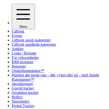
Menu
Udforsk
Events
Udforsk sports kategorier
Udforsk sundheds kategorier
Artikler
Login / Register
For virksomheder
BMI beregner
Beregner
Opskriftsmaskinen™
Planlæg din næste rute – løb, cykel eller gå – med Sundti
Ruteplanner™
Søvnberegner
Gravid tracker
Ovulation tracker
Reflect
StressIndex
Period Tracker