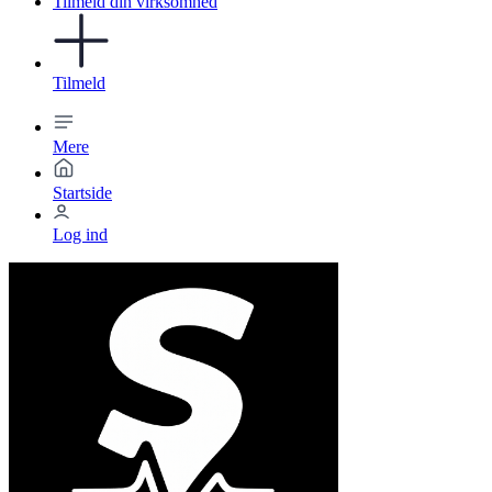
Tilmeld din virksomhed
Tilmeld
Mere
Startside
Log ind