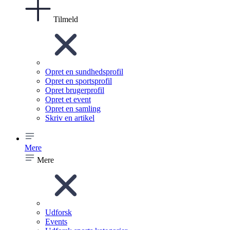
Tilmeld
Opret en sundhedsprofil
Opret en sportsprofil
Opret brugerprofil
Opret et event
Opret en samling
Skriv en artikel
Mere
Mere
Udforsk
Events