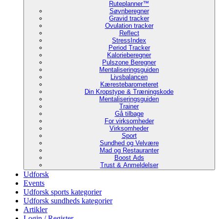
Ruteplanner™
Søvnberegner
Gravid tracker
Ovulation tracker
Reflect
StressIndex
Period Tracker
Kalorieberegner
Pulszone Beregner
Mentaliseringsguiden
Livsbalancen
Kærestebarometeret
Din Kropstype & Træningskode
Mentaliseringsguiden
Trainer
Gå tilbage
For virksomheder
Virksomheder
Sport
Sundhed og Velvære
Mad og Restauranter
Boost Ads
Trust & Anmeldelser
Udforsk
Events
Udforsk sports kategorier
Udforsk sundheds kategorier
Artikler
Login / Register