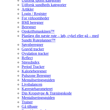
Udforsk sports kategorier
Udforsk sundheds kategorier
Artikler
Login / Register
For virksomheder
BMI beregner
Beregner
Opskriftsmaskinen™
Planlæg din næste rute – løb, cykel eller gå – med
Sundti Ruteplanner™
Søvnberegner
Gravid tracker
Ovulation tracker
Reflect
StressIndex
Period Tracker
Kalorieberegner
Pulszone Beregner
Mentaliseringsguiden
Livsbalancen
Kærestebarometeret
Din Kropstype & Træningskode
Mentaliseringsguiden
Trainer
Gå tilbage