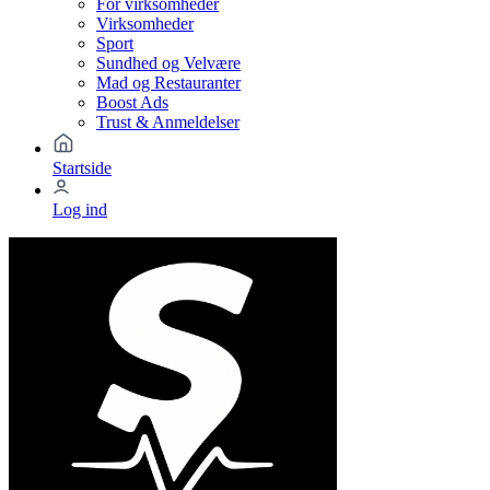
For virksomheder
Virksomheder
Sport
Sundhed og Velvære
Mad og Restauranter
Boost Ads
Trust & Anmeldelser
Startside
Log ind