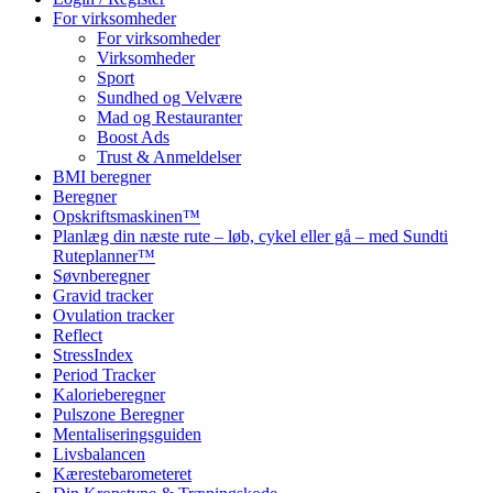
For virksomheder
For virksomheder
Virksomheder
Sport
Sundhed og Velvære
Mad og Restauranter
Boost Ads
Trust & Anmeldelser
BMI beregner
Beregner
Opskriftsmaskinen™
Planlæg din næste rute – løb, cykel eller gå – med Sundti
Ruteplanner™
Søvnberegner
Gravid tracker
Ovulation tracker
Reflect
StressIndex
Period Tracker
Kalorieberegner
Pulszone Beregner
Mentaliseringsguiden
Livsbalancen
Kærestebarometeret