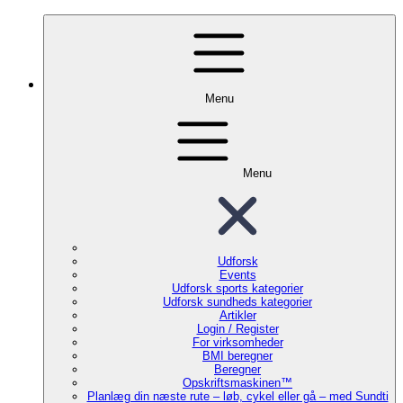
Menu
Menu
Udforsk
Events
Udforsk sports kategorier
Udforsk sundheds kategorier
Artikler
Login / Register
For virksomheder
BMI beregner
Beregner
Opskriftsmaskinen™
Planlæg din næste rute – løb, cykel eller gå – med Sundti