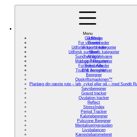
Menu
Gå tilbage
Udforsk
For virksomheder
Events
Udforsk sports kategorier
Virksomheder
Udforsk sundheds kategorier
Sport
Sundhed og Velvære
Artikler
Mad og Restauranter
Login / Register
For virksomheder
Boost Ads
Trust & Anmeldelser
BMI beregner
Beregner
Opskriftsmaskinen™
Planlæg din næste rute – løb, cykel eller gå – med Sundti 
Søvnberegner
Gravid tracker
Ovulation tracker
Reflect
StressIndex
Period Tracker
Kalorieberegner
Pulszone Beregner
Mentaliseringsguiden
Livsbalancen
Kærestebarometeret