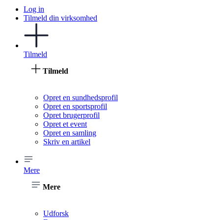
Log in
Tilmeld din virksomhed
Tilmeld
Tilmeld
Opret en sundhedsprofil
Opret en sportsprofil
Opret brugerprofil
Opret et event
Opret en samling
Skriv en artikel
Mere
Mere
Udforsk