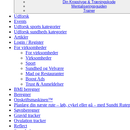
Din Kropstype & Træningskode
Mentaliseringsguiden
Trainer
Udforsk
Events
Udforsk sports kategorier
Udforsk sundheds kategorier
Artikler
Login / Register
For virksomheder
For virksomheder
Virksomheder
Sport
Sundhed og Velvære
Mad og Restauranter
Boost Ads
Trust & Anmeldelser
BMI beregner
Beregner
Opskriftsmaskinen™
Planlæg din næste rute – løb, cykel eller gå – med Sundti Rut
Søvnberegner
Gravid tracker
Ovulation tracker
Reflect