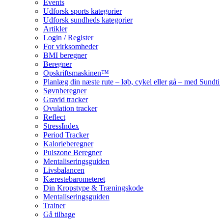
Events
Udforsk sports kategorier
Udforsk sundheds kategorier
Artikler
Login / Register
For virksomheder
BMI beregner
Beregner
Opskriftsmaskinen™
Planlæg din næste rute – løb, cykel eller gå – med Sund
Søvnberegner
Gravid tracker
Ovulation tracker
Reflect
StressIndex
Period Tracker
Kalorieberegner
Pulszone Beregner
Mentaliseringsguiden
Livsbalancen
Kærestebarometeret
Din Kropstype & Træningskode
Mentaliseringsguiden
Trainer
Gå tilbage