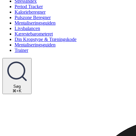
StressIndex
Period Tracker
Kalorieberegner
Pulszone Beregner
Mentaliseringsguiden
Livsbalancen
Kærestebarometeret
Din Kropstype & Træningskode
Mentaliseringsguiden
Trainer
Søg
⌘+K