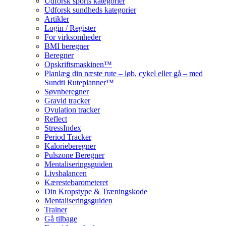
Udforsk sports kategorier
Udforsk sundheds kategorier
Artikler
Login / Register
For virksomheder
BMI beregner
Beregner
Opskriftsmaskinen™
Planlæg din næste rute – løb, cykel eller gå – med
Sundti Ruteplanner™
Søvnberegner
Gravid tracker
Ovulation tracker
Reflect
StressIndex
Period Tracker
Kalorieberegner
Pulszone Beregner
Mentaliseringsguiden
Livsbalancen
Kærestebarometeret
Din Kropstype & Træningskode
Mentaliseringsguiden
Trainer
Gå tilbage