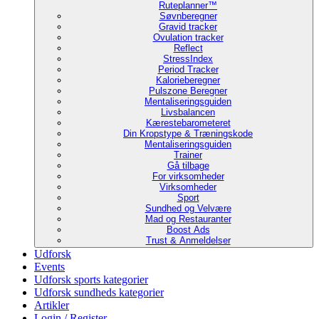
Ruteplanner™
Søvnberegner
Gravid tracker
Ovulation tracker
Reflect
StressIndex
Period Tracker
Kalorieberegner
Pulszone Beregner
Mentaliseringsguiden
Livsbalancen
Kærestebarometeret
Din Kropstype & Træningskode
Mentaliseringsguiden
Trainer
Gå tilbage
For virksomheder
Virksomheder
Sport
Sundhed og Velvære
Mad og Restauranter
Boost Ads
Trust & Anmeldelser
Udforsk
Events
Udforsk sports kategorier
Udforsk sundheds kategorier
Artikler
Login / Register