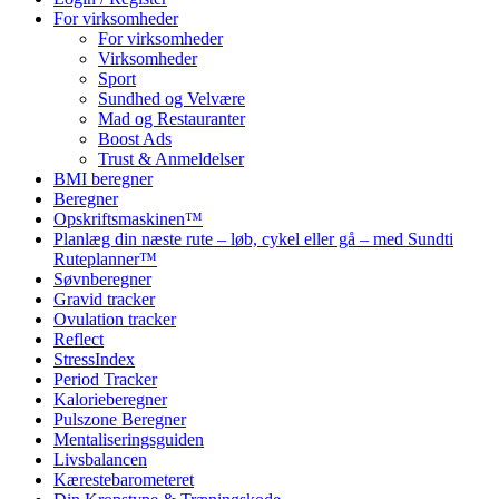
For virksomheder
For virksomheder
Virksomheder
Sport
Sundhed og Velvære
Mad og Restauranter
Boost Ads
Trust & Anmeldelser
BMI beregner
Beregner
Opskriftsmaskinen™
Planlæg din næste rute – løb, cykel eller gå – med Sundti
Ruteplanner™
Søvnberegner
Gravid tracker
Ovulation tracker
Reflect
StressIndex
Period Tracker
Kalorieberegner
Pulszone Beregner
Mentaliseringsguiden
Livsbalancen
Kærestebarometeret