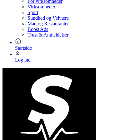
For virksomheder
Virksomheder
Sport
Sundhed og Velvære
Mad og Restauranter
Boost Ads
Trust & Anmeldelser
Startside
Log ind