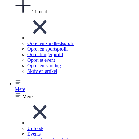
Tilmeld
Opret en sundhedsprofil
Opret en sportsprofil
Opret brugerprofil
Opret et event
Opret en samling
Skriv en artikel
Mere
Mere
Udforsk
Events