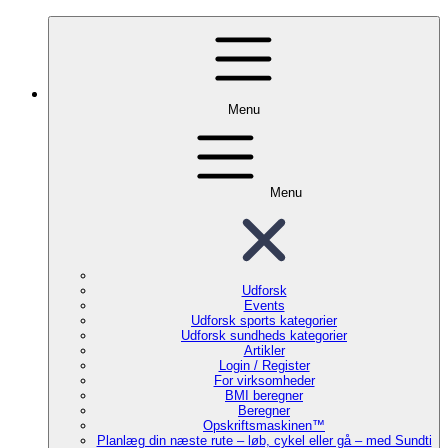
Menu
Menu
Udforsk
Events
Udforsk sports kategorier
Udforsk sundheds kategorier
Artikler
Login / Register
For virksomheder
BMI beregner
Beregner
Opskriftsmaskinen™
Planlæg din næste rute – løb, cykel eller gå – med Sundti