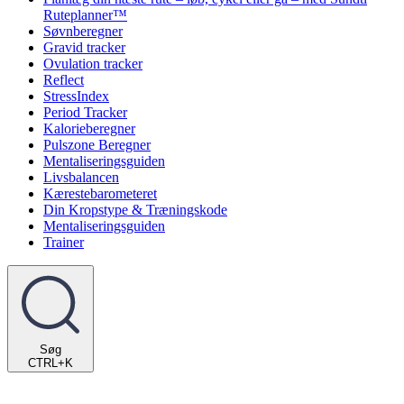
Ruteplanner™
Søvnberegner
Gravid tracker
Ovulation tracker
Reflect
StressIndex
Period Tracker
Kalorieberegner
Pulszone Beregner
Mentaliseringsguiden
Livsbalancen
Kærestebarometeret
Din Kropstype & Træningskode
Mentaliseringsguiden
Trainer
Søg
CTRL+K