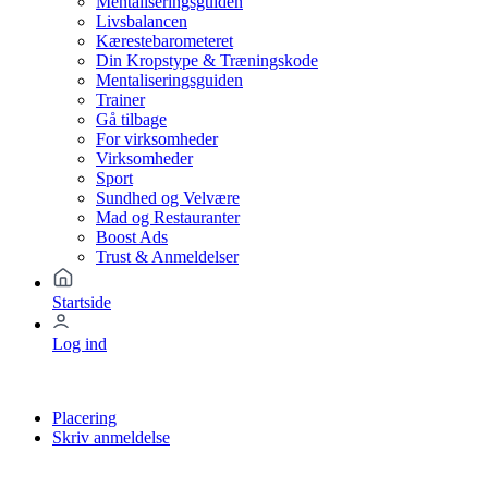
Mentaliseringsguiden
Livsbalancen
Kærestebarometeret
Din Kropstype & Træningskode
Mentaliseringsguiden
Trainer
Gå tilbage
For virksomheder
Virksomheder
Sport
Sundhed og Velvære
Mad og Restauranter
Boost Ads
Trust & Anmeldelser
Startside
Log ind
Placering
Skriv anmeldelse