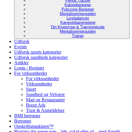
Period Tracker
Kalorieberegner
Pulszone Beregner
Mentaliseringsguiden
Livsbalancen
Kærestebarometeret
Din Kropstype & Træningskode
Mentaliseringsguiden
Trainer
Udforsk
Events
Udforsk sports kategorier
Udforsk sundheds kategorier
Artikler
Login / Register
For virksomheder
For virksomheder
Virksomheder
Sport
Sundhed og Velvære
Mad og Restauranter
Boost Ads
Trust & Anmeldelser
BMI beregner
Beregner
Opskriftsmaskinen™
Planlæg din næste rute – løb, cykel eller gå – med Sundti