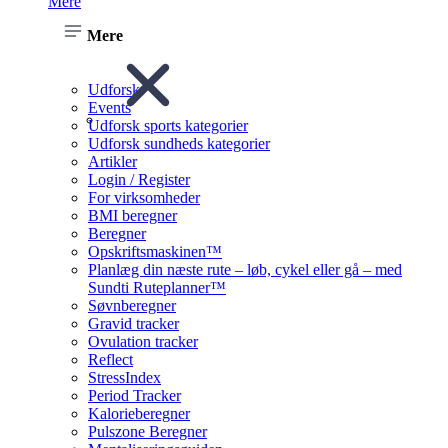
Mere
Mere
Udforsk
Events
Udforsk sports kategorier
Udforsk sundheds kategorier
Artikler
Login / Register
For virksomheder
BMI beregner
Beregner
Opskriftsmaskinen™
Planlæg din næste rute – løb, cykel eller gå – med
Sundti Ruteplanner™
Søvnberegner
Gravid tracker
Ovulation tracker
Reflect
StressIndex
Period Tracker
Kalorieberegner
Pulszone Beregner