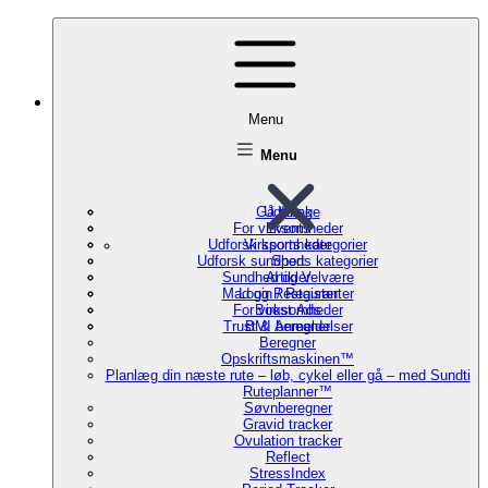
Menu
Menu
Gå tilbage
Udforsk
For virksomheder
Events
Udforsk sports kategorier
Virksomheder
Udforsk sundheds kategorier
Sport
Sundhed og Velvære
Artikler
Mad og Restauranter
Login / Register
For virksomheder
Boost Ads
Trust & Anmeldelser
BMI beregner
Beregner
Opskriftsmaskinen™
Planlæg din næste rute – løb, cykel eller gå – med Sundti
Ruteplanner™
Søvnberegner
Gravid tracker
Ovulation tracker
Reflect
StressIndex