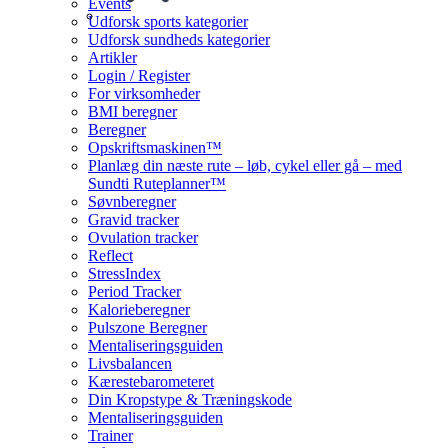
Events
Udforsk sports kategorier
Udforsk sundheds kategorier
Artikler
Login / Register
For virksomheder
BMI beregner
Beregner
Opskriftsmaskinen™
Planlæg din næste rute – løb, cykel eller gå – med
Sundti Ruteplanner™
Søvnberegner
Gravid tracker
Ovulation tracker
Reflect
StressIndex
Period Tracker
Kalorieberegner
Pulszone Beregner
Mentaliseringsguiden
Livsbalancen
Kærestebarometeret
Din Kropstype & Træningskode
Mentaliseringsguiden
Trainer