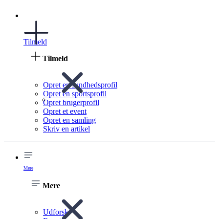
Tilmeld
Tilmeld
Opret en sundhedsprofil
Opret en sportsprofil
Opret brugerprofil
Opret et event
Opret en samling
Skriv en artikel
Mere
Mere
Udforsk