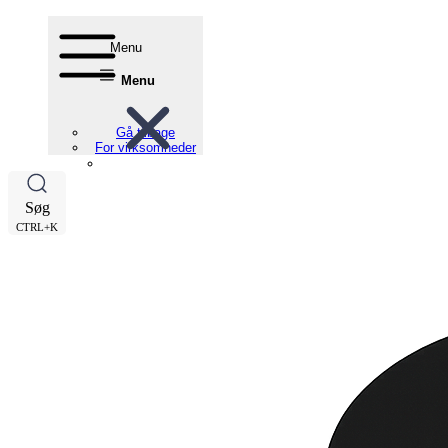
Menu
Menu
Gå tilbage
For virksomheder
Søg
CTRL+K