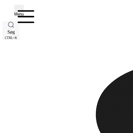
Menu
Søg
CTRL+K