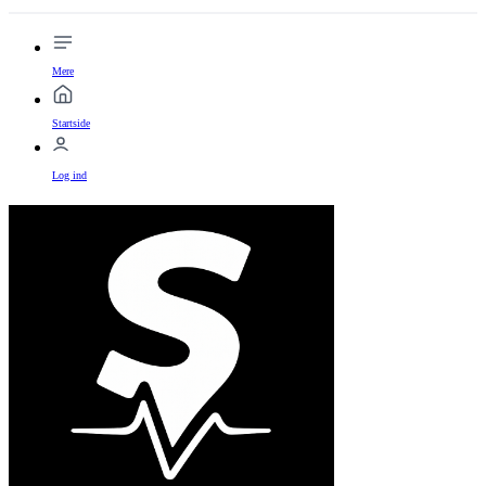
Mere
Startside
Log ind