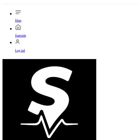
Mere
Startside
Log ind