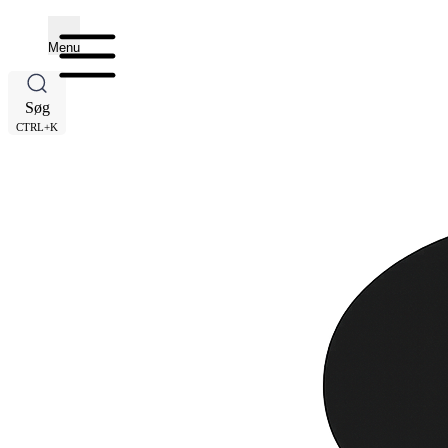
Menu
Søg
CTRL+K