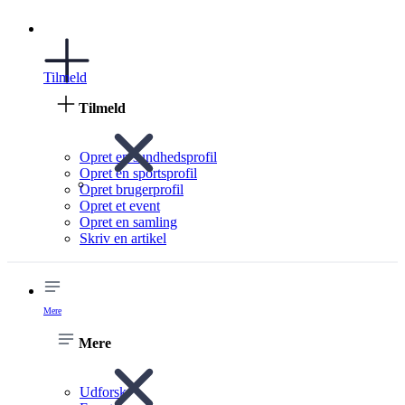
Tilmeld
Tilmeld
Opret en sundhedsprofil
Opret en sportsprofil
Opret brugerprofil
Opret et event
Opret en samling
Skriv en artikel
Mere
Mere
Udforsk