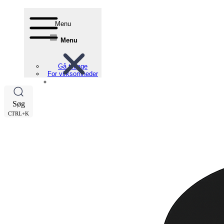
Menu
Menu
Gå tilbage
For virksomheder
Søg
CTRL+K