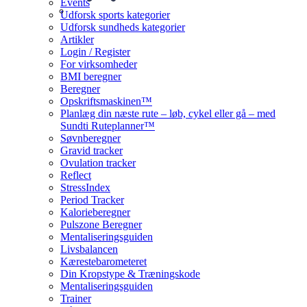
Events
Udforsk sports kategorier
Udforsk sundheds kategorier
Artikler
Login / Register
For virksomheder
BMI beregner
Beregner
Opskriftsmaskinen™
Planlæg din næste rute – løb, cykel eller gå – med
Sundti Ruteplanner™
Søvnberegner
Gravid tracker
Ovulation tracker
Reflect
StressIndex
Period Tracker
Kalorieberegner
Pulszone Beregner
Mentaliseringsguiden
Livsbalancen
Kærestebarometeret
Din Kropstype & Træningskode
Mentaliseringsguiden
Trainer