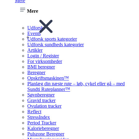
Mere
Mere
Udforsk
Events
Udforsk sports kategorier
Udforsk sundheds kategorier
Artikler
Login / Register
For virksomheder
BMI beregner
Beregner
Opskriftsmaskinen™
Planlæg din næste rute – løb, cykel eller gå – med
Sundti Ruteplanner™
Søvnberegner
Gravid tracker
Ovulation tracker
Reflect
StressIndex
Period Tracker
Kalorieberegner
Pulszone Beregner