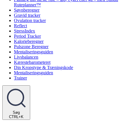
Ruteplanner™
Søvnberegner
Gravid tracker
Ovulation tracker
Reflect
StressIndex
Period Tracker
Kalorieberegner
Pulszone Beregner
Mentaliseringsguiden
Livsbalancen
Kærestebarometeret
Din Kropstype & Træningskode
Mentaliseringsguiden
Trainer
Søg
CTRL+K