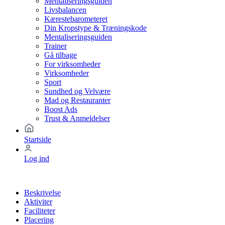
Mentaliseringsguiden
Livsbalancen
Kærestebarometeret
Din Kropstype & Træningskode
Mentaliseringsguiden
Trainer
Gå tilbage
For virksomheder
Virksomheder
Sport
Sundhed og Velvære
Mad og Restauranter
Boost Ads
Trust & Anmeldelser
Startside
Log ind
Beskrivelse
Aktiviter
Faciliteter
Placering