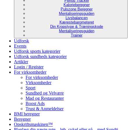
Period Tracker
Kalorieberegner
Pulszone Beregner
Mentaliseringsguiden
Livsbalancen
Kærestebarometeret
Din Kropstype & Træningskode
Mentaliseringsguiden
Trainer
Udforsk
Events
Udforsk sports kategorier
Udforsk sundheds kategorier
Artikler
Login / Register
For virksomheder
For virksomheder
Virksomheder
Sport
Sundhed og Velvære
Mad og Restauranter
Boost Ads
Trust & Anmeldelser
BMI beregner
Beregner
Opskriftsmaskinen™
Planlæg din næste rute – løb, cykel eller gå – med Sundti