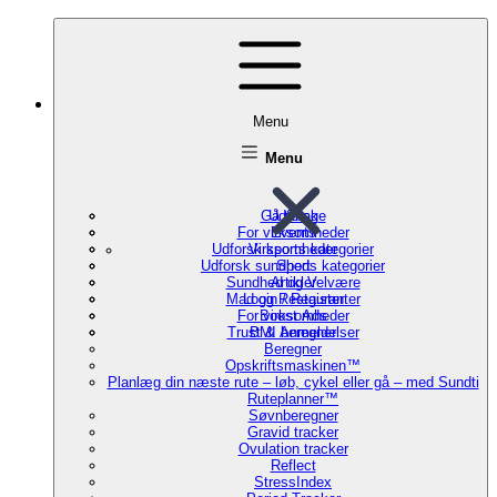
Menu
Menu
Gå tilbage
Udforsk
For virksomheder
Events
Udforsk sports kategorier
Virksomheder
Udforsk sundheds kategorier
Sport
Sundhed og Velvære
Artikler
Mad og Restauranter
Login / Register
For virksomheder
Boost Ads
Trust & Anmeldelser
BMI beregner
Beregner
Opskriftsmaskinen™
Planlæg din næste rute – løb, cykel eller gå – med Sundti
Ruteplanner™
Søvnberegner
Gravid tracker
Ovulation tracker
Reflect
StressIndex