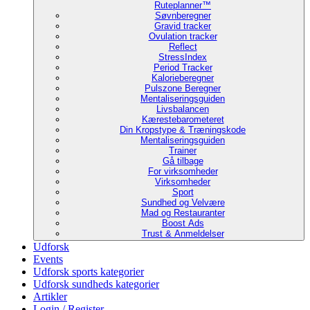
Ruteplanner™
Søvnberegner
Gravid tracker
Ovulation tracker
Reflect
StressIndex
Period Tracker
Kalorieberegner
Pulszone Beregner
Mentaliseringsguiden
Livsbalancen
Kærestebarometeret
Din Kropstype & Træningskode
Mentaliseringsguiden
Trainer
Gå tilbage
For virksomheder
Virksomheder
Sport
Sundhed og Velvære
Mad og Restauranter
Boost Ads
Trust & Anmeldelser
Udforsk
Events
Udforsk sports kategorier
Udforsk sundheds kategorier
Artikler
Login / Register