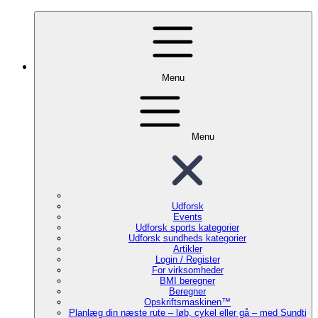
Menu
Menu
Udforsk
Events
Udforsk sports kategorier
Udforsk sundheds kategorier
Artikler
Login / Register
For virksomheder
BMI beregner
Beregner
Opskriftsmaskinen™
Planlæg din næste rute – løb, cykel eller gå – med Sundti