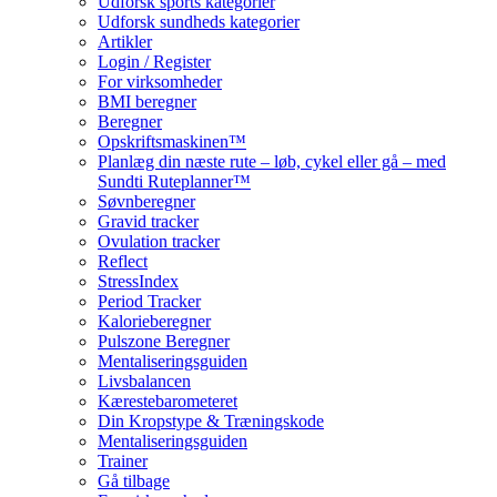
Udforsk sports kategorier
Udforsk sundheds kategorier
Artikler
Login / Register
For virksomheder
BMI beregner
Beregner
Opskriftsmaskinen™
Planlæg din næste rute – løb, cykel eller gå – med
Sundti Ruteplanner™
Søvnberegner
Gravid tracker
Ovulation tracker
Reflect
StressIndex
Period Tracker
Kalorieberegner
Pulszone Beregner
Mentaliseringsguiden
Livsbalancen
Kærestebarometeret
Din Kropstype & Træningskode
Mentaliseringsguiden
Trainer
Gå tilbage