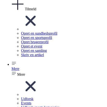
Tilmeld
Opret en sundhedsprofil
Opret en sportsprofil
Opret brugerprofil
Opret et event
Opret en samling
Skriv en artikel
Mere
Mere
Udforsk
Events