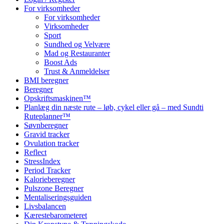
For virksomheder
For virksomheder
Virksomheder
Sport
Sundhed og Velvære
Mad og Restauranter
Boost Ads
Trust & Anmeldelser
BMI beregner
Beregner
Opskriftsmaskinen™
Planlæg din næste rute – løb, cykel eller gå – med Sundti
Ruteplanner™
Søvnberegner
Gravid tracker
Ovulation tracker
Reflect
StressIndex
Period Tracker
Kalorieberegner
Pulszone Beregner
Mentaliseringsguiden
Livsbalancen
Kærestebarometeret