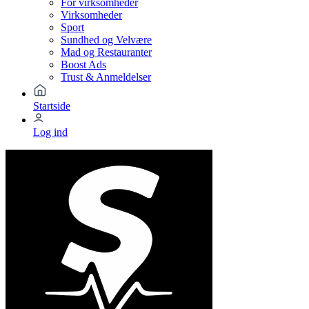
For virksomheder
Virksomheder
Sport
Sundhed og Velvære
Mad og Restauranter
Boost Ads
Trust & Anmeldelser
Startside
Log ind