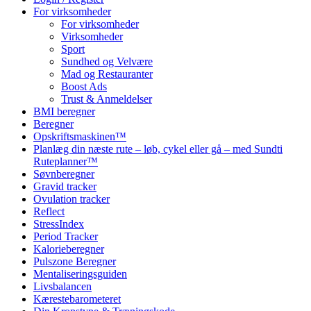
For virksomheder
For virksomheder
Virksomheder
Sport
Sundhed og Velvære
Mad og Restauranter
Boost Ads
Trust & Anmeldelser
BMI beregner
Beregner
Opskriftsmaskinen™
Planlæg din næste rute – løb, cykel eller gå – med Sundti
Ruteplanner™
Søvnberegner
Gravid tracker
Ovulation tracker
Reflect
StressIndex
Period Tracker
Kalorieberegner
Pulszone Beregner
Mentaliseringsguiden
Livsbalancen
Kærestebarometeret