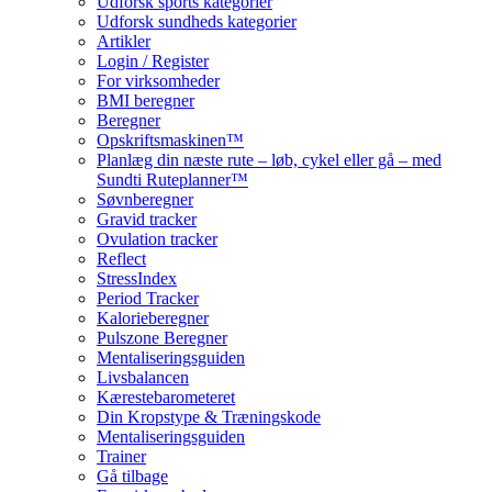
Udforsk sports kategorier
Udforsk sundheds kategorier
Artikler
Login / Register
For virksomheder
BMI beregner
Beregner
Opskriftsmaskinen™
Planlæg din næste rute – løb, cykel eller gå – med
Sundti Ruteplanner™
Søvnberegner
Gravid tracker
Ovulation tracker
Reflect
StressIndex
Period Tracker
Kalorieberegner
Pulszone Beregner
Mentaliseringsguiden
Livsbalancen
Kærestebarometeret
Din Kropstype & Træningskode
Mentaliseringsguiden
Trainer
Gå tilbage