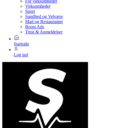
For virksomheder
Virksomheder
Sport
Sundhed og Velvære
Mad og Restauranter
Boost Ads
Trust & Anmeldelser
Startside
Log ind