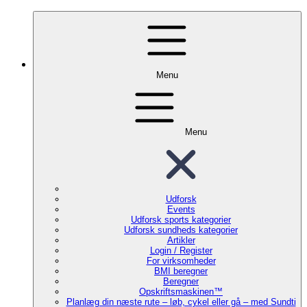
Menu
Menu
Udforsk
Events
Udforsk sports kategorier
Udforsk sundheds kategorier
Artikler
Login / Register
For virksomheder
BMI beregner
Beregner
Opskriftsmaskinen™
Planlæg din næste rute – løb, cykel eller gå – med Sundti