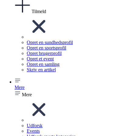
Tilmeld
Opret en sundhedsprofil
Opret en sportsprofil
Opret brugerprofil
Opret et event
Opret en samling
Skriv en artikel
Mere
Mere
Udforsk
Events