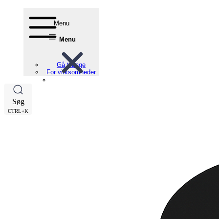
Menu
Menu
Gå tilbage
For virksomheder
Søg
CTRL+K