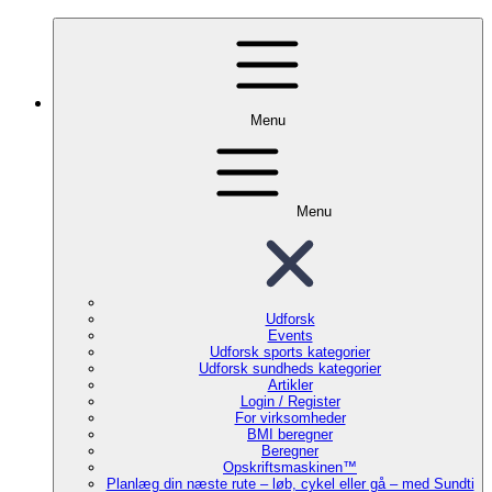
Menu
Menu
Udforsk
Events
Udforsk sports kategorier
Udforsk sundheds kategorier
Artikler
Login / Register
For virksomheder
BMI beregner
Beregner
Opskriftsmaskinen™
Planlæg din næste rute – løb, cykel eller gå – med Sundti