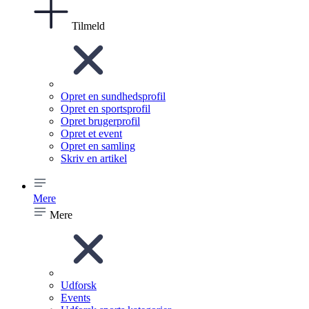
Tilmeld
Opret en sundhedsprofil
Opret en sportsprofil
Opret brugerprofil
Opret et event
Opret en samling
Skriv en artikel
Mere
Mere
Udforsk
Events