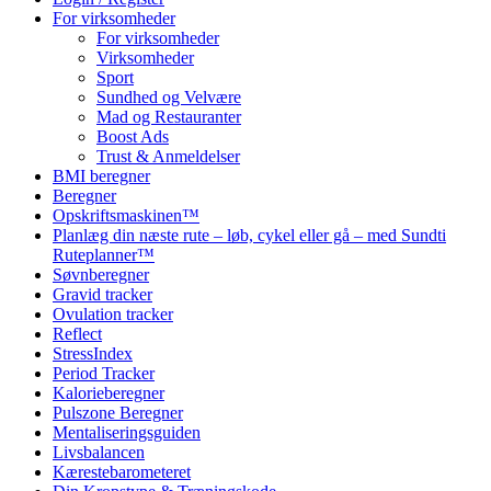
For virksomheder
For virksomheder
Virksomheder
Sport
Sundhed og Velvære
Mad og Restauranter
Boost Ads
Trust & Anmeldelser
BMI beregner
Beregner
Opskriftsmaskinen™
Planlæg din næste rute – løb, cykel eller gå – med Sundti
Ruteplanner™
Søvnberegner
Gravid tracker
Ovulation tracker
Reflect
StressIndex
Period Tracker
Kalorieberegner
Pulszone Beregner
Mentaliseringsguiden
Livsbalancen
Kærestebarometeret