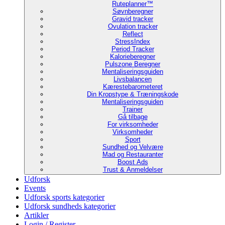
Ruteplanner™
Søvnberegner
Gravid tracker
Ovulation tracker
Reflect
StressIndex
Period Tracker
Kalorieberegner
Pulszone Beregner
Mentaliseringsguiden
Livsbalancen
Kærestebarometeret
Din Kropstype & Træningskode
Mentaliseringsguiden
Trainer
Gå tilbage
For virksomheder
Virksomheder
Sport
Sundhed og Velvære
Mad og Restauranter
Boost Ads
Trust & Anmeldelser
Udforsk
Events
Udforsk sports kategorier
Udforsk sundheds kategorier
Artikler
Login / Register