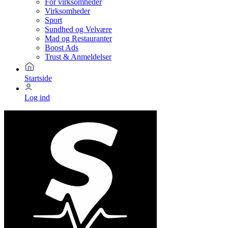
For virksomheder
Virksomheder
Sport
Sundhed og Velvære
Mad og Restauranter
Boost Ads
Trust & Anmeldelser
Startside
Log ind