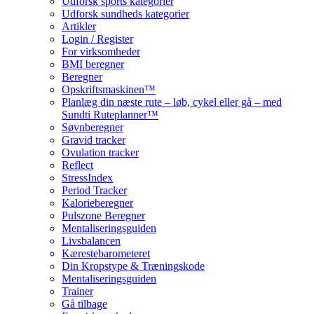
Udforsk sports kategorier
Udforsk sundheds kategorier
Artikler
Login / Register
For virksomheder
BMI beregner
Beregner
Opskriftsmaskinen™
Planlæg din næste rute – løb, cykel eller gå – med
Sundti Ruteplanner™
Søvnberegner
Gravid tracker
Ovulation tracker
Reflect
StressIndex
Period Tracker
Kalorieberegner
Pulszone Beregner
Mentaliseringsguiden
Livsbalancen
Kærestebarometeret
Din Kropstype & Træningskode
Mentaliseringsguiden
Trainer
Gå tilbage