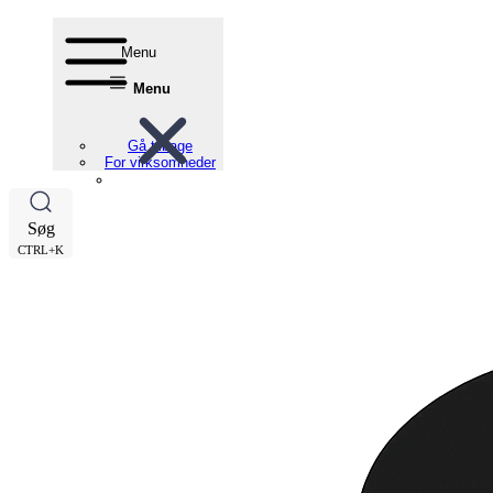
Menu
Menu
Gå tilbage
For virksomheder
Søg
CTRL+K