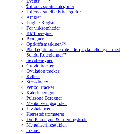
Events
Udforsk sports kategorier
Udforsk sundheds kategorier
Artikler
Login / Register
For virksomheder
BMI beregner
Beregner
Opskriftsmaskinen™
Planlæg din næste rute – løb, cykel eller gå – med
Sundti Ruteplanner™
Søvnberegner
Gravid tracker
Ovulation tracker
Reflect
StressIndex
Period Tracker
Kalorieberegner
Pulszone Beregner
Mentaliseringsguiden
Livsbalancen
Kærestebarometeret
Din Kropstype & Træningskode
Mentaliseringsguiden
Trainer