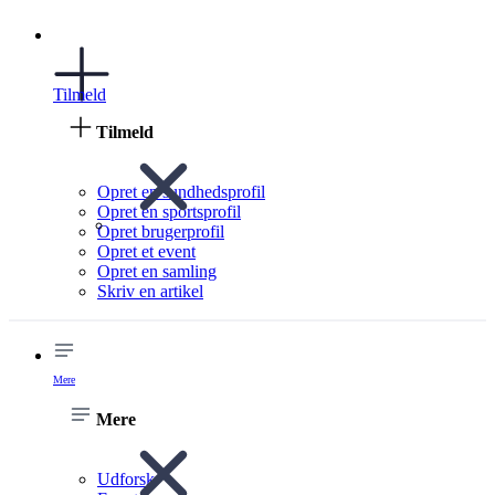
Tilmeld
Tilmeld
Opret en sundhedsprofil
Opret en sportsprofil
Opret brugerprofil
Opret et event
Opret en samling
Skriv en artikel
Mere
Mere
Udforsk