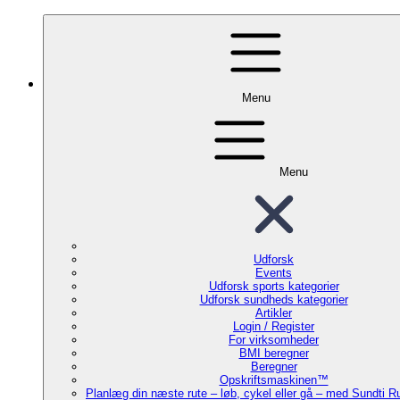
Menu
Menu
Udforsk
Events
Udforsk sports kategorier
Udforsk sundheds kategorier
Artikler
Login / Register
For virksomheder
BMI beregner
Beregner
Opskriftsmaskinen™
Planlæg din næste rute – løb, cykel eller gå – med Sundti 