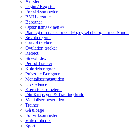
Artikler
Login / Register
For virksomheder
BMI beregner
Beregner
Opskriftsmaskinen™
Planlæg din næste rute – løb, cykel eller gå – med Sund
Søvnberegner
Gravid tracker
Ovulation tracker
Reflect
StressIndex
Period Tracker
Kalorieberegner
Pulszone Beregner
Mentaliseringsguiden
Livsbalancen
Kærestebarometeret
Din Kropstype & Træningskode
Mentaliseringsguiden
Trainer
Gå tilbage
For virksomheder
Virksomheder
Sport