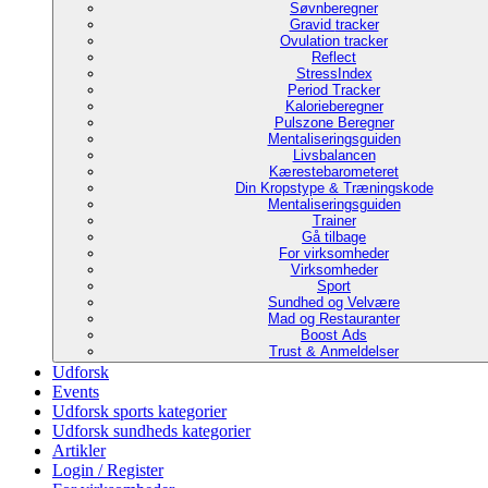
Søvnberegner
Gravid tracker
Ovulation tracker
Reflect
StressIndex
Period Tracker
Kalorieberegner
Pulszone Beregner
Mentaliseringsguiden
Livsbalancen
Kærestebarometeret
Din Kropstype & Træningskode
Mentaliseringsguiden
Trainer
Gå tilbage
For virksomheder
Virksomheder
Sport
Sundhed og Velvære
Mad og Restauranter
Boost Ads
Trust & Anmeldelser
Udforsk
Events
Udforsk sports kategorier
Udforsk sundheds kategorier
Artikler
Login / Register