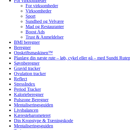
For virksomheder
For virksomheder
Virksomheder
Sport
Sundhed og Velvære
Mad og Restauranter
Boost Ads
Trust & Anmeldelser
BMI beregner
Beregner
Opskriftsmaskinen™
Planlæg din næste rute – løb, cykel eller gå – med Sundti Rut
Søvnberegner
Gravid tracker
Ovulation tracker
Reflect
StressIndex
Period Tracker
Kalorieberegner
Pulszone Beregner
Mentaliseringsguiden
Livsbalancen
Kærestebarometeret
Din Kropstype & Træningskode
Mentaliseringsguiden