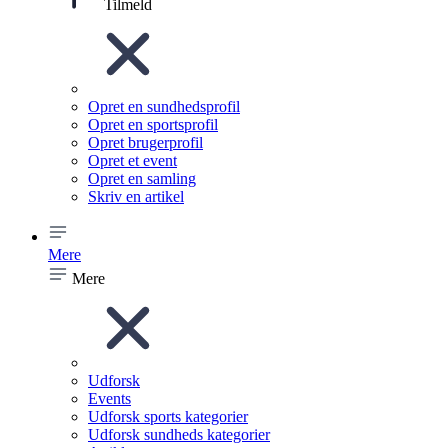
Tilmeld
Opret en sundhedsprofil
Opret en sportsprofil
Opret brugerprofil
Opret et event
Opret en samling
Skriv en artikel
Mere
Mere
Udforsk
Events
Udforsk sports kategorier
Udforsk sundheds kategorier