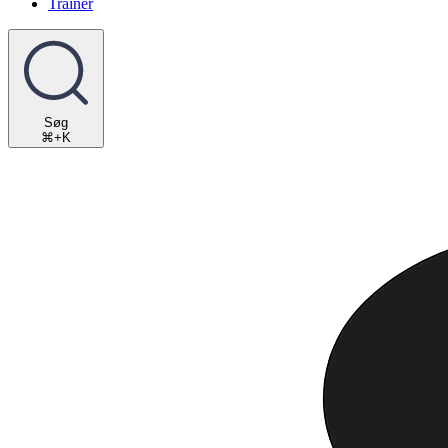
Trainer
Søg
⌘+K