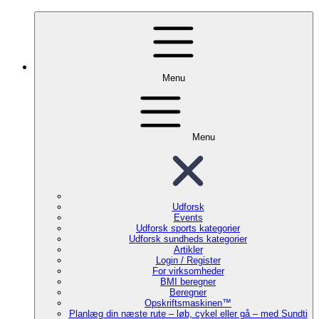
Menu
Menu
Udforsk
Events
Udforsk sports kategorier
Udforsk sundheds kategorier
Artikler
Login / Register
For virksomheder
BMI beregner
Beregner
Opskriftsmaskinen™
Planlæg din næste rute – løb, cykel eller gå – med Sundti