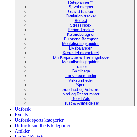
Ruteplanner™
Søvnberegner
Gravid tracker
Ovulation tracker
Reflect
StressIndex
Period Tracker
Kalorieberegner
Pulszone Beregner
Mentaliseringsguiden
Livsbalancen
Kærestebarometeret
Din Kropstype & Træningskode
Mentaliseringsguiden
Trainer
Gå tilbage
For virksomheder
Virksomheder
Sport
Sundhed og Velvære
Mad og Restauranter
Boost Ads
Trust & Anmeldelser
Udforsk
Events
Udforsk sports kategorier
Udforsk sundheds kategorier
Artikler
Login / Register