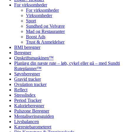
For virksomheder
For virksomheder
Virksomheder
Sport
Sundhed og Velvære
Mad og Restauranter
Boost Ads
Trust & Anmeldelser
BMI beregner
Beregner
Opskriftsmaskinen™
Planlæg din næste rute – løb, cykel eller gå – med Sundti
Ruteplanner™
Søvnberegner
Gravid tracker
Ovulation tracker
Reflect
StressIndex
Period Tracker
Kalorieberegner
Pulszone Beregner
Mentaliseringsguiden
Livsbalancen
Kærestebarometeret