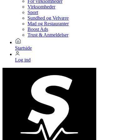
For virksomheder
Virksomheder
Sport
Sundhed og Velvære
Mad og Restauranter
Boost Ads
Trust & Anmeldelser
Startside
Log ind