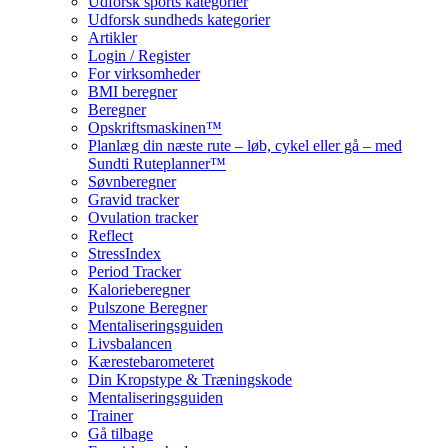
Udforsk sports kategorier
Udforsk sundheds kategorier
Artikler
Login / Register
For virksomheder
BMI beregner
Beregner
Opskriftsmaskinen™
Planlæg din næste rute – løb, cykel eller gå – med
Sundti Ruteplanner™
Søvnberegner
Gravid tracker
Ovulation tracker
Reflect
StressIndex
Period Tracker
Kalorieberegner
Pulszone Beregner
Mentaliseringsguiden
Livsbalancen
Kærestebarometeret
Din Kropstype & Træningskode
Mentaliseringsguiden
Trainer
Gå tilbage