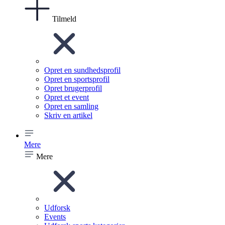
Tilmeld
Opret en sundhedsprofil
Opret en sportsprofil
Opret brugerprofil
Opret et event
Opret en samling
Skriv en artikel
Mere
Mere
Udforsk
Events