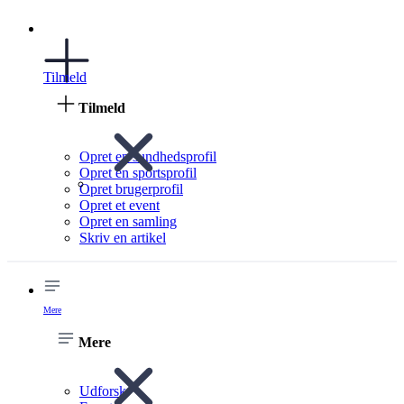
Tilmeld
Tilmeld
Opret en sundhedsprofil
Opret en sportsprofil
Opret brugerprofil
Opret et event
Opret en samling
Skriv en artikel
Mere
Mere
Udforsk