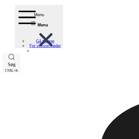
Menu
Menu
Gå tilbage
For virksomheder
Søg
CTRL+K