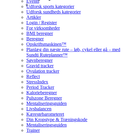
Events
Udforsk sports kategorier
Udforsk sundheds kategorier
Artikler
Login / Register
For virksomheder
BMI beregner
Beregner
Opskriftsmaskinen™
Planlæg din næste rute – løb, cykel eller gå – med
Sundti Ruteplanner™
Søvnberegner
Gravid tracker
Ovulation tracker
Reflect
StressIndex
Period Tracker
Kalorieberegner
Pulszone Beregner
Mentaliseringsguiden
Livsbalancen
Kærestebarometeret
Din Kropstype & Træningskode
Mentaliseringsguiden
Trainer