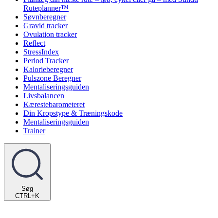
Ruteplanner™
Søvnberegner
Gravid tracker
Ovulation tracker
Reflect
StressIndex
Period Tracker
Kalorieberegner
Pulszone Beregner
Mentaliseringsguiden
Livsbalancen
Kærestebarometeret
Din Kropstype & Træningskode
Mentaliseringsguiden
Trainer
Søg
CTRL+K