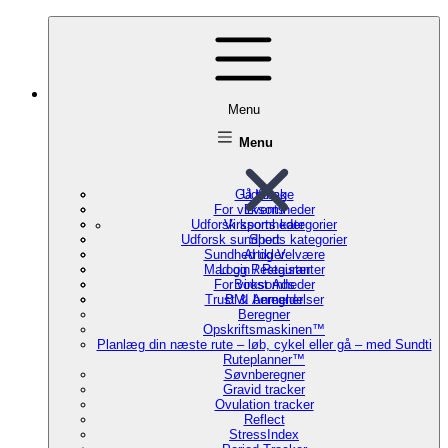
Menu
Menu
Gå tilbage
Udforsk
For virksomheder
Events
Udforsk sports kategorier
Virksomheder
Udforsk sundheds kategorier
Sport
Sundhed og Velvære
Artikler
Mad og Restauranter
Login / Register
For virksomheder
Boost Ads
Trust & Anmeldelser
BMI beregner
Beregner
Opskriftsmaskinen™
Planlæg din næste rute – løb, cykel eller gå – med Sundti
Ruteplanner™
Søvnberegner
Gravid tracker
Ovulation tracker
Reflect
StressIndex