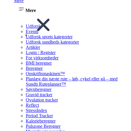
Mere
Mere
Udforsk
Events
Udforsk sports kategorier
Udforsk sundheds kategorier
Artikler
Login / Register
For virksomheder
BMI beregner
Beregner
Opskriftsmaskinen™
Planlæg din næste rute – løb, cykel eller gå – med
Sundti Ruteplanner™
Søvnberegner
Gravid tracker
Ovulation tracker
Reflect
StressIndex
Period Tracker
Kalorieberegner
Pulszone Beregner