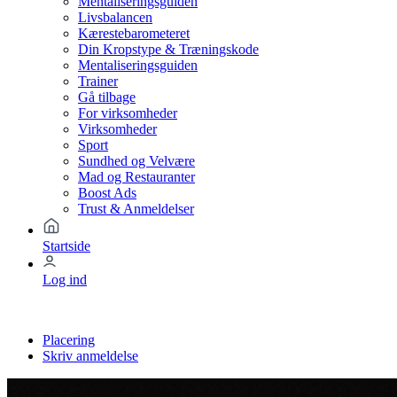
Mentaliseringsguiden
Livsbalancen
Kærestebarometeret
Din Kropstype & Træningskode
Mentaliseringsguiden
Trainer
Gå tilbage
For virksomheder
Virksomheder
Sport
Sundhed og Velvære
Mad og Restauranter
Boost Ads
Trust & Anmeldelser
Startside
Log ind
Placering
Skriv anmeldelse