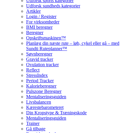
Udforsk sports kategorier
Udforsk sundheds kategorier
Artikler
Login / Register
For virksomheder
BMI beregner
Beregner
Opskriftsmaskinen™
Planlæg din næste rute – løb, cykel eller gå – med
Sundti Ruteplanner™
Søvnberegner
Gravid tracker
Ovulation tracker
Reflect
StressIndex
Period Tracker
Kalorieberegner
Pulszone Beregner
Mentaliseringsguiden
Livsbalancen
Kærestebarometeret
Din Kropstype & Træningskode
Mentaliseringsguiden
Trainer
Gå tilbage