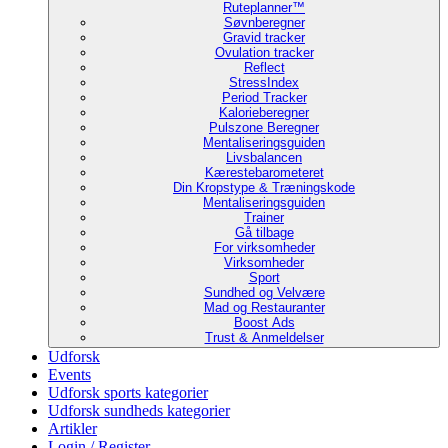
Ruteplanner™
Søvnberegner
Gravid tracker
Ovulation tracker
Reflect
StressIndex
Period Tracker
Kalorieberegner
Pulszone Beregner
Mentaliseringsguiden
Livsbalancen
Kærestebarometeret
Din Kropstype & Træningskode
Mentaliseringsguiden
Trainer
Gå tilbage
For virksomheder
Virksomheder
Sport
Sundhed og Velvære
Mad og Restauranter
Boost Ads
Trust & Anmeldelser
Udforsk
Events
Udforsk sports kategorier
Udforsk sundheds kategorier
Artikler
Login / Register