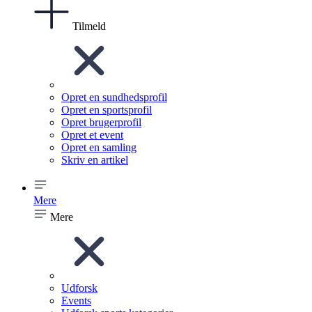
Tilmeld
Opret en sundhedsprofil
Opret en sportsprofil
Opret brugerprofil
Opret et event
Opret en samling
Skriv en artikel
Mere
Mere
Udforsk
Events