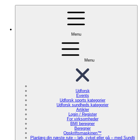
Menu
Menu
Udforsk
Events
Udforsk sports kategorier
Udforsk sundheds kategorier
Artikler
Login / Register
For virksomheder
BMI beregner
Beregner
Opskriftsmaskinen™
Planlæg din næste rute – løb, cykel eller gå – med Sundti