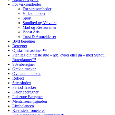
For virksomheder
For virksomheder
Virksomheder
Sport
Sundhed og Velvære
Mad og Restauranter
Boost Ads
Trust & Anmeldelser
BMI beregner
Beregner
Opskriftsmaskinen™
Planlæg din næste rute – løb, cykel eller gå – med Sundti
Ruteplanner™
Søvnberegner
Gravid tracker
Ovulation tracker
Reflect
StressIndex
Period Tracker
Kalorieberegner
Pulszone Beregner
Mentaliseringsguiden
Livsbalancen
Kærestebarometeret