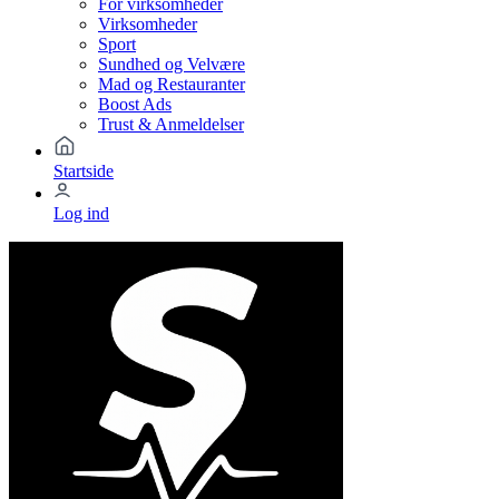
For virksomheder
Virksomheder
Sport
Sundhed og Velvære
Mad og Restauranter
Boost Ads
Trust & Anmeldelser
Startside
Log ind