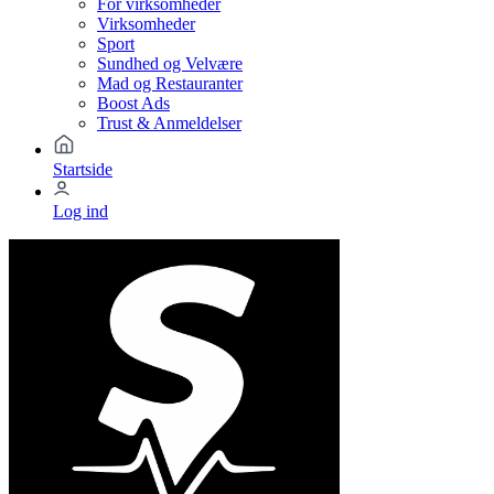
For virksomheder
Virksomheder
Sport
Sundhed og Velvære
Mad og Restauranter
Boost Ads
Trust & Anmeldelser
Startside
Log ind