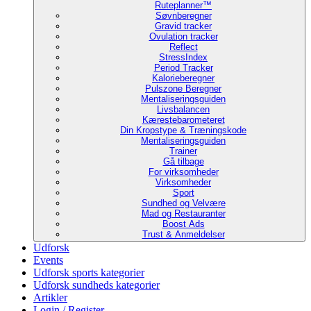
Ruteplanner™
Søvnberegner
Gravid tracker
Ovulation tracker
Reflect
StressIndex
Period Tracker
Kalorieberegner
Pulszone Beregner
Mentaliseringsguiden
Livsbalancen
Kærestebarometeret
Din Kropstype & Træningskode
Mentaliseringsguiden
Trainer
Gå tilbage
For virksomheder
Virksomheder
Sport
Sundhed og Velvære
Mad og Restauranter
Boost Ads
Trust & Anmeldelser
Udforsk
Events
Udforsk sports kategorier
Udforsk sundheds kategorier
Artikler
Login / Register