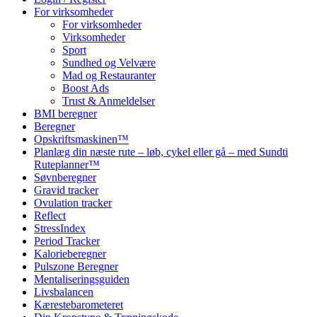
For virksomheder
For virksomheder
Virksomheder
Sport
Sundhed og Velvære
Mad og Restauranter
Boost Ads
Trust & Anmeldelser
BMI beregner
Beregner
Opskriftsmaskinen™
Planlæg din næste rute – løb, cykel eller gå – med Sundti
Ruteplanner™
Søvnberegner
Gravid tracker
Ovulation tracker
Reflect
StressIndex
Period Tracker
Kalorieberegner
Pulszone Beregner
Mentaliseringsguiden
Livsbalancen
Kærestebarometeret