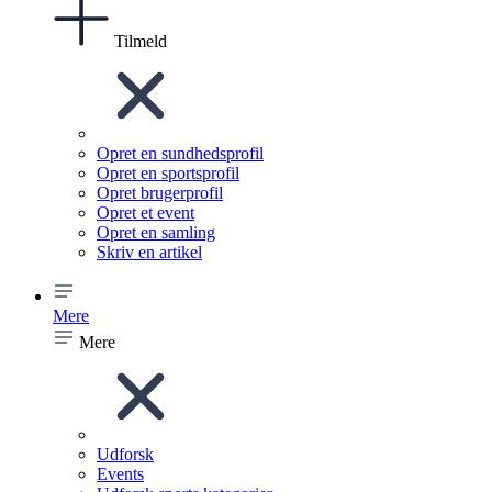
Tilmeld
Opret en sundhedsprofil
Opret en sportsprofil
Opret brugerprofil
Opret et event
Opret en samling
Skriv en artikel
Mere
Mere
Udforsk
Events