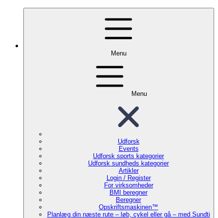
Menu
Menu
Udforsk
Events
Udforsk sports kategorier
Udforsk sundheds kategorier
Artikler
Login / Register
For virksomheder
BMI beregner
Beregner
Opskriftsmaskinen™
Planlæg din næste rute – løb, cykel eller gå – med Sundti