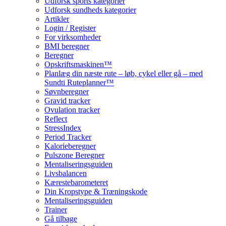
Udforsk sports kategorier
Udforsk sundheds kategorier
Artikler
Login / Register
For virksomheder
BMI beregner
Beregner
Opskriftsmaskinen™
Planlæg din næste rute – løb, cykel eller gå – med
Sundti Ruteplanner™
Søvnberegner
Gravid tracker
Ovulation tracker
Reflect
StressIndex
Period Tracker
Kalorieberegner
Pulszone Beregner
Mentaliseringsguiden
Livsbalancen
Kærestebarometeret
Din Kropstype & Træningskode
Mentaliseringsguiden
Trainer
Gå tilbage