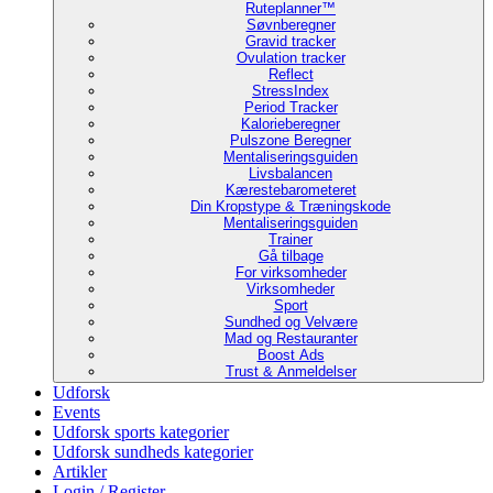
Ruteplanner™
Søvnberegner
Gravid tracker
Ovulation tracker
Reflect
StressIndex
Period Tracker
Kalorieberegner
Pulszone Beregner
Mentaliseringsguiden
Livsbalancen
Kærestebarometeret
Din Kropstype & Træningskode
Mentaliseringsguiden
Trainer
Gå tilbage
For virksomheder
Virksomheder
Sport
Sundhed og Velvære
Mad og Restauranter
Boost Ads
Trust & Anmeldelser
Udforsk
Events
Udforsk sports kategorier
Udforsk sundheds kategorier
Artikler
Login / Register