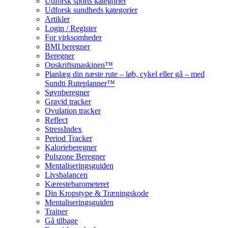
Udforsk sports kategorier
Udforsk sundheds kategorier
Artikler
Login / Register
For virksomheder
BMI beregner
Beregner
Opskriftsmaskinen™
Planlæg din næste rute – løb, cykel eller gå – med
Sundti Ruteplanner™
Søvnberegner
Gravid tracker
Ovulation tracker
Reflect
StressIndex
Period Tracker
Kalorieberegner
Pulszone Beregner
Mentaliseringsguiden
Livsbalancen
Kærestebarometeret
Din Kropstype & Træningskode
Mentaliseringsguiden
Trainer
Gå tilbage