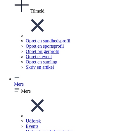
Tilmeld
Opret en sundhedsprofil
Opret en sportsprofil
Opret brugerprofil
Opret et event
Opret en samling
Skriv en artikel
Mere
Mere
Udforsk
Events