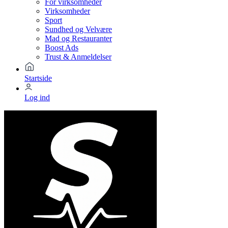
For virksomheder
Virksomheder
Sport
Sundhed og Velvære
Mad og Restauranter
Boost Ads
Trust & Anmeldelser
Startside
Log ind