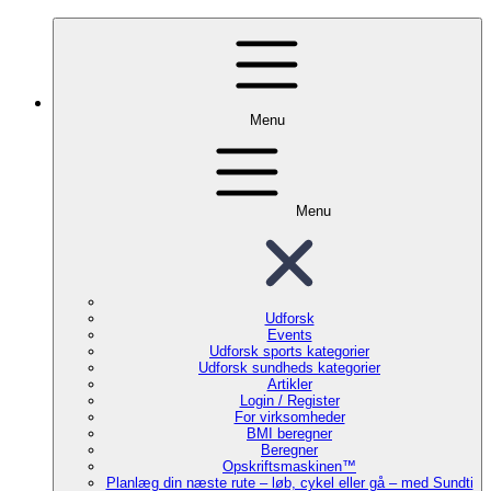
Menu
Menu
Udforsk
Events
Udforsk sports kategorier
Udforsk sundheds kategorier
Artikler
Login / Register
For virksomheder
BMI beregner
Beregner
Opskriftsmaskinen™
Planlæg din næste rute – løb, cykel eller gå – med Sundti