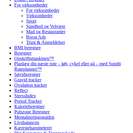
For virksomheder
For virksomheder
Virksomheder
Sport
Sundhed og Velvære
Mad og Restauranter
Boost Ads
Trust & Anmeldelser
BMI beregner
Beregner
Opskriftsmaskinen™
Planlæg din næste rute – løb, cykel eller gå – med Sundti
Ruteplanner™
Søvnberegner
Gravid tracker
Ovulation tracker
Reflect
StressIndex
Period Tracker
Kalorieberegner
Pulszone Beregner
Mentaliseringsguiden
Livsbalancen
Kærestebarometeret