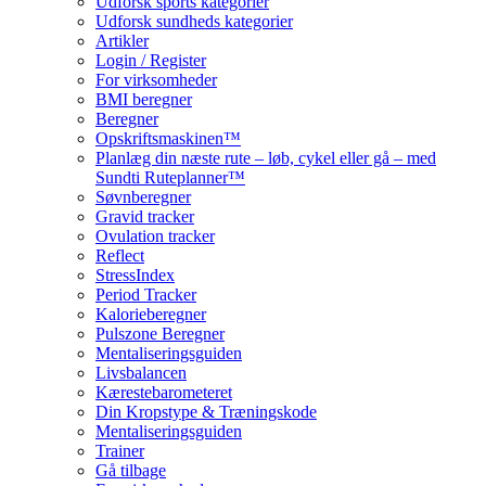
Udforsk sports kategorier
Udforsk sundheds kategorier
Artikler
Login / Register
For virksomheder
BMI beregner
Beregner
Opskriftsmaskinen™
Planlæg din næste rute – løb, cykel eller gå – med
Sundti Ruteplanner™
Søvnberegner
Gravid tracker
Ovulation tracker
Reflect
StressIndex
Period Tracker
Kalorieberegner
Pulszone Beregner
Mentaliseringsguiden
Livsbalancen
Kærestebarometeret
Din Kropstype & Træningskode
Mentaliseringsguiden
Trainer
Gå tilbage