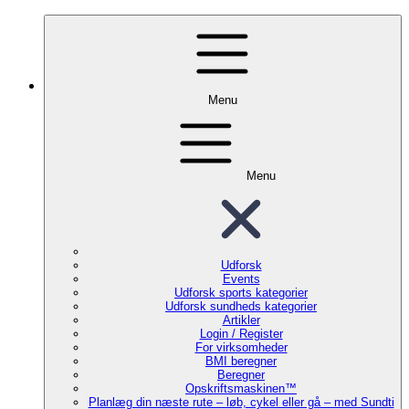
Menu
Menu
Udforsk
Events
Udforsk sports kategorier
Udforsk sundheds kategorier
Artikler
Login / Register
For virksomheder
BMI beregner
Beregner
Opskriftsmaskinen™
Planlæg din næste rute – løb, cykel eller gå – med Sundti