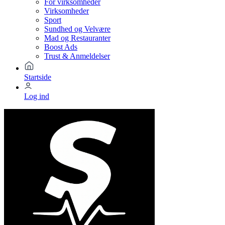
For virksomheder
Virksomheder
Sport
Sundhed og Velvære
Mad og Restauranter
Boost Ads
Trust & Anmeldelser
Startside
Log ind