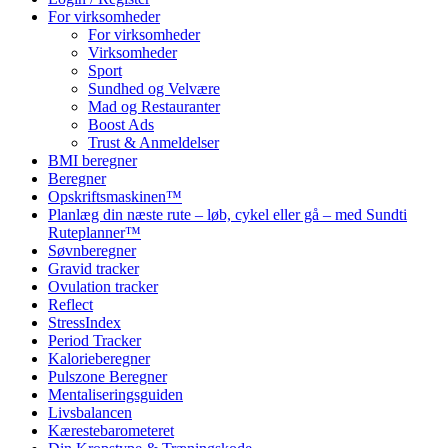
For virksomheder
For virksomheder
Virksomheder
Sport
Sundhed og Velvære
Mad og Restauranter
Boost Ads
Trust & Anmeldelser
BMI beregner
Beregner
Opskriftsmaskinen™
Planlæg din næste rute – løb, cykel eller gå – med Sundti
Ruteplanner™
Søvnberegner
Gravid tracker
Ovulation tracker
Reflect
StressIndex
Period Tracker
Kalorieberegner
Pulszone Beregner
Mentaliseringsguiden
Livsbalancen
Kærestebarometeret