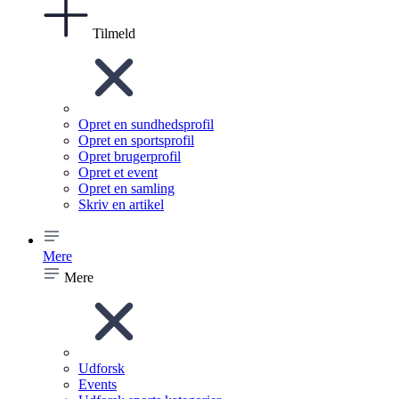
Tilmeld
Opret en sundhedsprofil
Opret en sportsprofil
Opret brugerprofil
Opret et event
Opret en samling
Skriv en artikel
Mere
Mere
Udforsk
Events