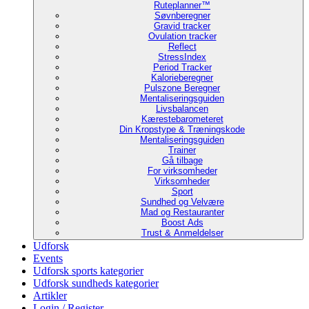
Ruteplanner™
Søvnberegner
Gravid tracker
Ovulation tracker
Reflect
StressIndex
Period Tracker
Kalorieberegner
Pulszone Beregner
Mentaliseringsguiden
Livsbalancen
Kærestebarometeret
Din Kropstype & Træningskode
Mentaliseringsguiden
Trainer
Gå tilbage
For virksomheder
Virksomheder
Sport
Sundhed og Velvære
Mad og Restauranter
Boost Ads
Trust & Anmeldelser
Udforsk
Events
Udforsk sports kategorier
Udforsk sundheds kategorier
Artikler
Login / Register