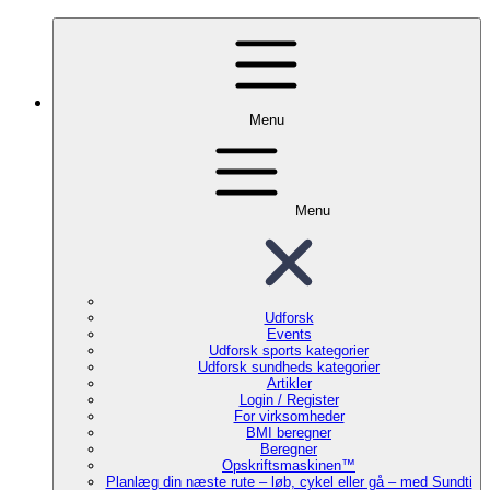
Menu
Menu
Udforsk
Events
Udforsk sports kategorier
Udforsk sundheds kategorier
Artikler
Login / Register
For virksomheder
BMI beregner
Beregner
Opskriftsmaskinen™
Planlæg din næste rute – løb, cykel eller gå – med Sundti