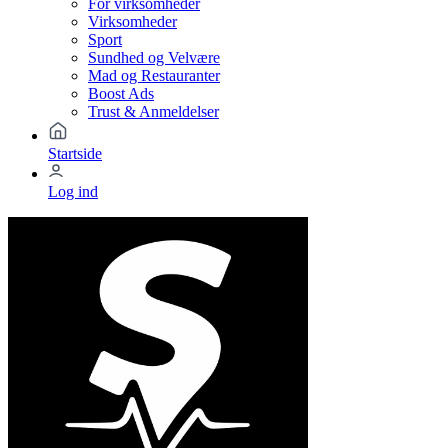
For virksomheder
Virksomheder
Sport
Sundhed og Velvære
Mad og Restauranter
Boost Ads
Trust & Anmeldelser
Startside
Log ind