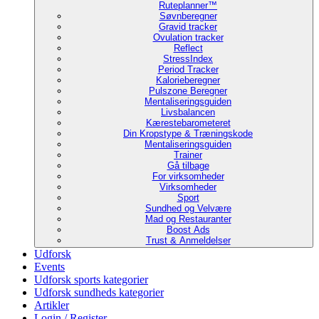
Ruteplanner™
Søvnberegner
Gravid tracker
Ovulation tracker
Reflect
StressIndex
Period Tracker
Kalorieberegner
Pulszone Beregner
Mentaliseringsguiden
Livsbalancen
Kærestebarometeret
Din Kropstype & Træningskode
Mentaliseringsguiden
Trainer
Gå tilbage
For virksomheder
Virksomheder
Sport
Sundhed og Velvære
Mad og Restauranter
Boost Ads
Trust & Anmeldelser
Udforsk
Events
Udforsk sports kategorier
Udforsk sundheds kategorier
Artikler
Login / Register