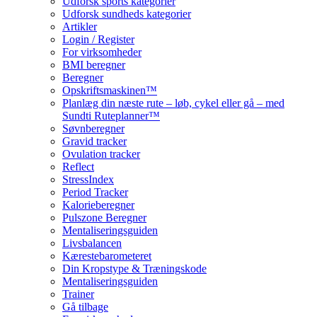
Udforsk sports kategorier
Udforsk sundheds kategorier
Artikler
Login / Register
For virksomheder
BMI beregner
Beregner
Opskriftsmaskinen™
Planlæg din næste rute – løb, cykel eller gå – med
Sundti Ruteplanner™
Søvnberegner
Gravid tracker
Ovulation tracker
Reflect
StressIndex
Period Tracker
Kalorieberegner
Pulszone Beregner
Mentaliseringsguiden
Livsbalancen
Kærestebarometeret
Din Kropstype & Træningskode
Mentaliseringsguiden
Trainer
Gå tilbage