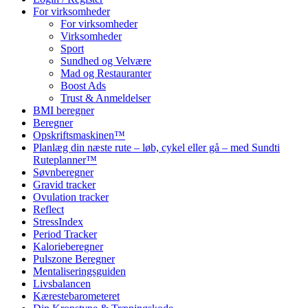
For virksomheder
For virksomheder
Virksomheder
Sport
Sundhed og Velvære
Mad og Restauranter
Boost Ads
Trust & Anmeldelser
BMI beregner
Beregner
Opskriftsmaskinen™
Planlæg din næste rute – løb, cykel eller gå – med Sundti
Ruteplanner™
Søvnberegner
Gravid tracker
Ovulation tracker
Reflect
StressIndex
Period Tracker
Kalorieberegner
Pulszone Beregner
Mentaliseringsguiden
Livsbalancen
Kærestebarometeret