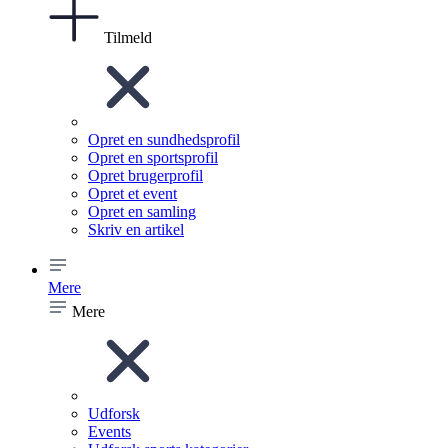
Tilmeld
Opret en sundhedsprofil
Opret en sportsprofil
Opret brugerprofil
Opret et event
Opret en samling
Skriv en artikel
Mere
Mere
Udforsk
Events