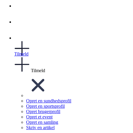
Tilmeld
Tilmeld
Opret en sundhedsprofil
Opret en sportsprofil
Opret brugerprofil
Opret et event
Opret en samling
Skriv en artikel