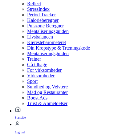
Reflect
StressIndex
Period Tracker
Kalorieberegner
Pulszone Beregner
Mentaliseringsguiden
Livsbalancen
Kærestebarometeret
Din Kropstype & Træningskode
Mentaliseringsguiden
Trainer
Gå tilbage
For virksomheder
Virksomheder
Sport
Sundhed og Velvære
Mad og Restauranter
Boost Ads
Trust & Anmeldelser
Startside
Log ind