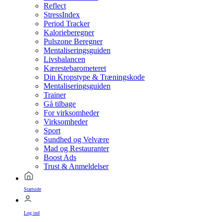
Reflect
StressIndex
Period Tracker
Kalorieberegner
Pulszone Beregner
Mentaliseringsguiden
Livsbalancen
Kærestebarometeret
Din Kropstype & Træningskode
Mentaliseringsguiden
Trainer
Gå tilbage
For virksomheder
Virksomheder
Sport
Sundhed og Velvære
Mad og Restauranter
Boost Ads
Trust & Anmeldelser
Startside
Log ind