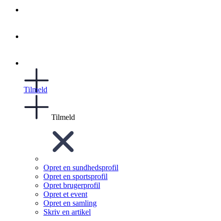
Tilmeld
Tilmeld
Opret en sundhedsprofil
Opret en sportsprofil
Opret brugerprofil
Opret et event
Opret en samling
Skriv en artikel