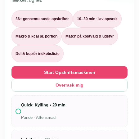
lækkert og let.
36+ gennemtestede opskrifter
10–30 min · lav opvask
Makro & kcal pr. portion
Match på kostvalg & udstyr
Del & kopiér indkøbsliste
Start Opskriftsmaskinen
Overrask mig
Quick: Kylling • 20 min
Pande · Aftensmad