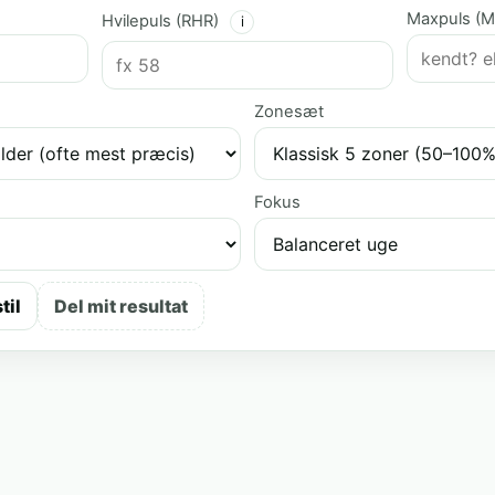
Maxpuls (
Hvilepuls (RHR)
i
)
Zonesæt
Fokus
til
Del mit resultat