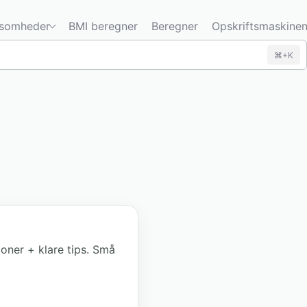
ksomheder
BMI beregner
Beregner
Opskriftsmaskine
⌘+K
zoner + klare tips. Små