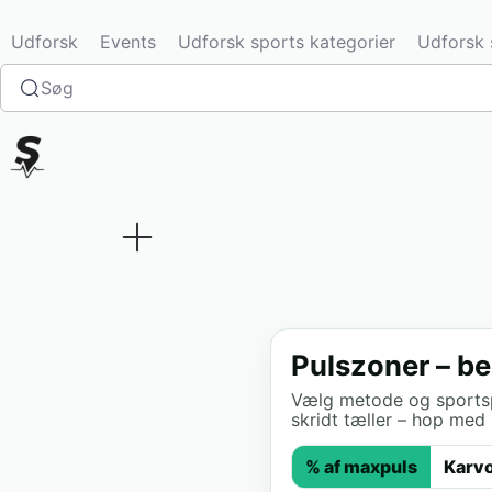
Udforsk
Events
Udforsk sports kategorier
Udforsk 
Søg
Pulszoner – be
Vælg metode og sportspro
skridt tæller – hop med 
% af maxpuls
Karv