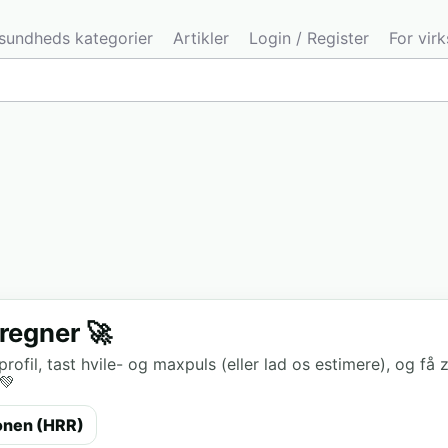
sundheds kategorier
Artikler
Login / Register
For vir
regner 🚀
fil, tast hvile- og maxpuls (eller lad os estimere), og få 
💚
onen (HRR)