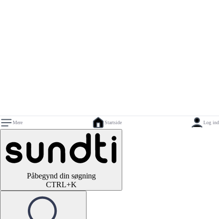
Mere
Startside
Log ind
Påbegynd din søgning
CTRL+K