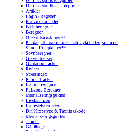
Udforsk sports kategorier
Udforsk sundheds kategorier
Artikler
Login / Register
For virksomheder
BMI beregner
Beregner
Opskriftsmaskinen™
Planlæg din næste rute – løb, cykel eller gå – med
Sundti Ruteplanner™
Søvnberegner
Gravid tracker
Ovulation tracker
Reflect
StressIndex
Period Tracker
Kalorieberegner
Pulszone Beregner
Mentaliseringsguiden
Livsbalancen
Kærestebarometeret
Din Kropstype & Træningskode
Mentaliseringsguiden
Trainer
Gå tilbage