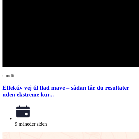
sundti
Effektiv vej til flad mave – sådan får du resultater
uden ekstreme kur...
9 måneder siden