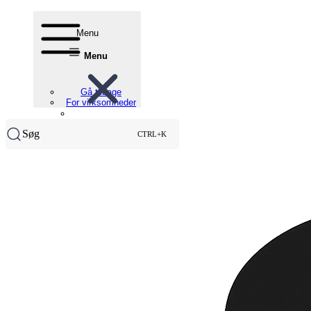
Menu
Menu
Gå tilbage
For virksomheder
Søg
CTRL+K