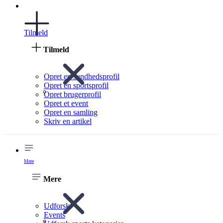
Tilmeld
Tilmeld
Opret en sundhedsprofil
Opret en sportsprofil
Opret brugerprofil
Opret et event
Opret en samling
Skriv en artikel
Mere
Mere
Udforsk
Events