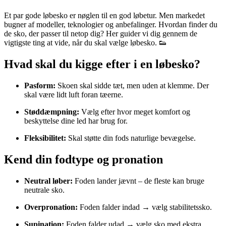
Et par gode løbesko er nøglen til en god løbetur. Men markedet
bugner af modeller, teknologier og anbefalinger. Hvordan finder du
de sko, der passer til netop dig? Her guider vi dig gennem de
vigtigste ting at vide, når du skal vælge løbesko. 👟
Hvad skal du kigge efter i en løbesko?
Pasform:
Skoen skal sidde tæt, men uden at klemme. Der
skal være lidt luft foran tæerne.
Støddæmpning:
Vælg efter hvor meget komfort og
beskyttelse dine led har brug for.
Fleksibilitet:
Skal støtte din fods naturlige bevægelse.
Kend din fodtype og pronation
Neutral løber:
Foden lander jævnt – de fleste kan bruge
neutrale sko.
Overpronation:
Foden falder indad → vælg stabilitetssko.
Supination:
Foden falder udad → vælg sko med ekstra