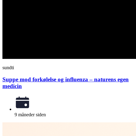
sundti
Suppe mod forkølelse og influenza – naturens egen
medicin
9 måneder siden