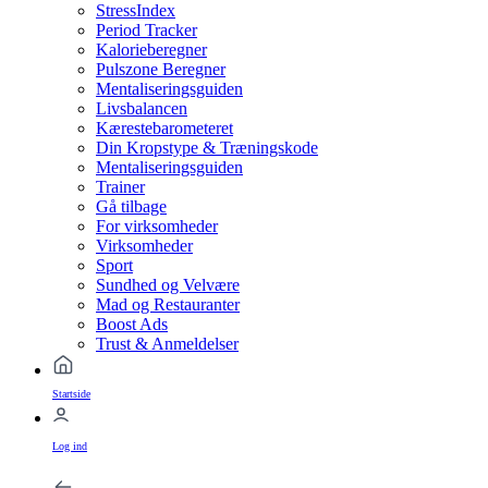
StressIndex
Period Tracker
Kalorieberegner
Pulszone Beregner
Mentaliseringsguiden
Livsbalancen
Kærestebarometeret
Din Kropstype & Træningskode
Mentaliseringsguiden
Trainer
Gå tilbage
For virksomheder
Virksomheder
Sport
Sundhed og Velvære
Mad og Restauranter
Boost Ads
Trust & Anmeldelser
Startside
Log ind