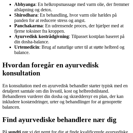
Abhyanga
: En helkropsmassage med varm olie, der fremmer
afslapning og detox.
Shirodhara
: En behandling, hvor varm olie hældes på
panden for at reducere stress og angst.
Panchakarma
: En udrensende proces, der hjælper med at
fjerne toksiner fra kroppen.
Ayurvedisk kostrådgivning
: Tilpasset kostplan baseret på
din dosha-balance.
Urtemedicin
: Brug af naturlige urter til at støtte helbred og
balance.
Hvordan foregår en ayurvedisk
konsultation
En konsultation med en ayurvedisk behandler starter typisk med en
detaljeret samtale om din livsstil, kost og helbredstilstand.
Behandleren vurderer din dosha og skræddersyr en plan, der kan
inkludere kostændringer, urter og behandlinger for at genoprette
balancen.
Find ayurvediske behandlere nær dig
På
sundti
gør vi det nemt for dig at finde kvalificerede ayurvediske