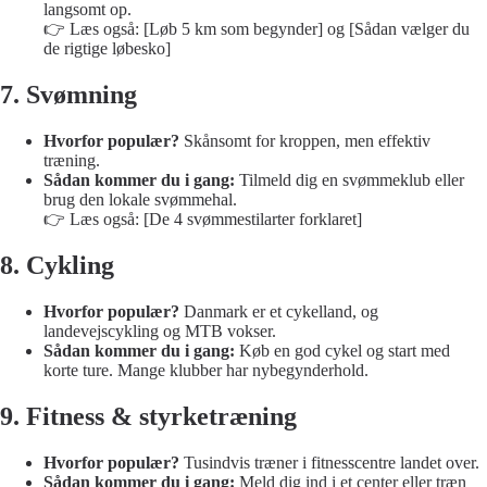
langsomt op.
👉 Læs også:
[Løb 5 km som begynder]
og
[Sådan vælger du
de rigtige løbesko]
7. Svømning
Hvorfor populær?
Skånsomt for kroppen, men effektiv
træning.
Sådan kommer du i gang:
Tilmeld dig en svømmeklub eller
brug den lokale svømmehal.
👉 Læs også:
[De 4 svømmestilarter forklaret]
8. Cykling
Hvorfor populær?
Danmark er et cykelland, og
landevejscykling og MTB vokser.
Sådan kommer du i gang:
Køb en god cykel og start med
korte ture. Mange klubber har nybegynderhold.
9. Fitness & styrketræning
Hvorfor populær?
Tusindvis træner i fitnesscentre landet over.
Sådan kommer du i gang:
Meld dig ind i et center eller træn