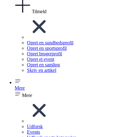
Tilmeld
Opret en sundhedsprofil
Opret en sportsprofil
Opret brugerprofil
Opret et event
Opret en samling
Skriv en artikel
Mere
Mere
Udforsk
Events