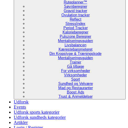
Ruteplanner™
Søvnberegner
Gravid tracker
Ovulation tracker
Reflect
StressIndex
Period Tracker
Kalorieberegner
Pulszone Beregner
Mentaliseringsguiden
Livsbalancen
Kærestebarometeret
Din Kropstype & Træningskode
Mentaliseringsguiden
Trainer
Gå tilbage
For virksomheder
Virksomheder
Sport
Sundhed og Velvære
Mad og Restauranter
Boost Ads
Trust & Anmeldelser
Udforsk
Events
Udforsk sports kategorier
Udforsk sundheds kategorier
Artikler
Login / Register