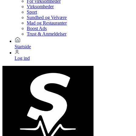
For virksomheder
Virksomheder
Sport
Sundhed og Velvære
Mad og Restauranter
Boost Ads
Trust & Anmeldelser
Startside
Log ind