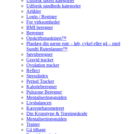
Udforsk sports kategorier
Udforsk sundheds kategorier
Artikler
Login / Register
For virksomheder
BMI beregner
Beregner
Opskriftsmaskinen™
Planlæg din næste rute – løb, cykel eller gå – med
Sundti Ruteplanner™
Søvnberegner
Gravid tracker
Ovulation tracker
Reflect
StressIndex
Period Tracker
Kalorieberegner
Pulszone Beregner
Mentaliseringsguiden
Livsbalancen
Kærestebarometeret
Din Kropstype & Træningskode
Mentaliseringsguiden
Trainer
Gå tilbage