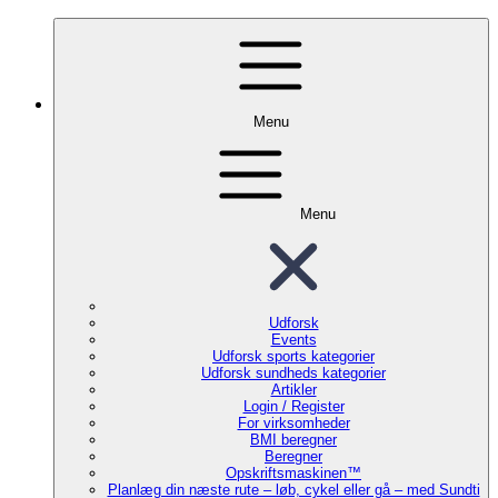
Menu
Menu
Udforsk
Events
Udforsk sports kategorier
Udforsk sundheds kategorier
Artikler
Login / Register
For virksomheder
BMI beregner
Beregner
Opskriftsmaskinen™
Planlæg din næste rute – løb, cykel eller gå – med Sundti