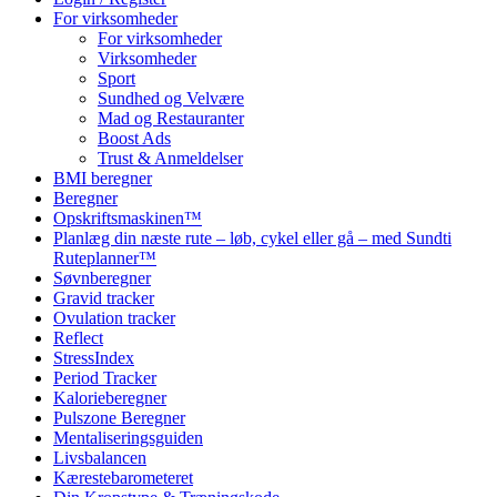
For virksomheder
For virksomheder
Virksomheder
Sport
Sundhed og Velvære
Mad og Restauranter
Boost Ads
Trust & Anmeldelser
BMI beregner
Beregner
Opskriftsmaskinen™
Planlæg din næste rute – løb, cykel eller gå – med Sundti
Ruteplanner™
Søvnberegner
Gravid tracker
Ovulation tracker
Reflect
StressIndex
Period Tracker
Kalorieberegner
Pulszone Beregner
Mentaliseringsguiden
Livsbalancen
Kærestebarometeret