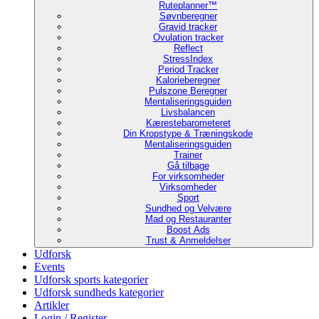
Ruteplanner™
Søvnberegner
Gravid tracker
Ovulation tracker
Reflect
StressIndex
Period Tracker
Kalorieberegner
Pulszone Beregner
Mentaliseringsguiden
Livsbalancen
Kærestebarometeret
Din Kropstype & Træningskode
Mentaliseringsguiden
Trainer
Gå tilbage
For virksomheder
Virksomheder
Sport
Sundhed og Velvære
Mad og Restauranter
Boost Ads
Trust & Anmeldelser
Udforsk
Events
Udforsk sports kategorier
Udforsk sundheds kategorier
Artikler
Login / Register