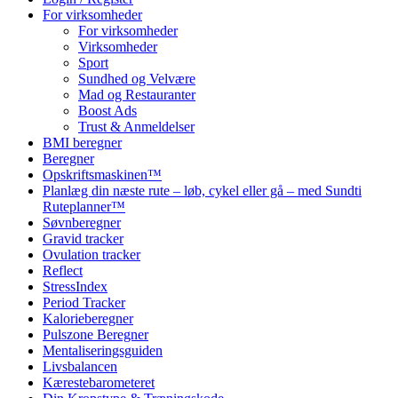
For virksomheder
For virksomheder
Virksomheder
Sport
Sundhed og Velvære
Mad og Restauranter
Boost Ads
Trust & Anmeldelser
BMI beregner
Beregner
Opskriftsmaskinen™
Planlæg din næste rute – løb, cykel eller gå – med Sundti
Ruteplanner™
Søvnberegner
Gravid tracker
Ovulation tracker
Reflect
StressIndex
Period Tracker
Kalorieberegner
Pulszone Beregner
Mentaliseringsguiden
Livsbalancen
Kærestebarometeret