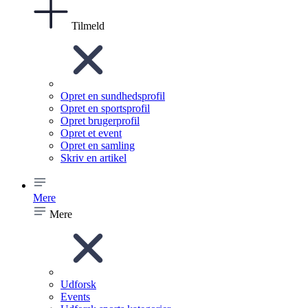
Tilmeld
Opret en sundhedsprofil
Opret en sportsprofil
Opret brugerprofil
Opret et event
Opret en samling
Skriv en artikel
Mere
Mere
Udforsk
Events