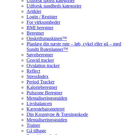
Udforsk sports kategorier
Udforsk sundheds kategorier
Artikler
Login / Register
For virksomheder
BMI beregner
Beregner
Opskriftsmaskinen™
Planlæg din næste rute – løb, cykel eller gå – med
Sundti Ruteplanner™
Søvnberegner
Gravid tracker
Ovulation tracker
Reflect
StressIndex
Period Tracker
Kalorieberegner
Pulszone Beregner
Mentaliseringsguiden
Livsbalancen
Kærestebarometeret
Din Kropstype & Træningskode
Mentaliseringsguiden
Trainer
Gå tilbage