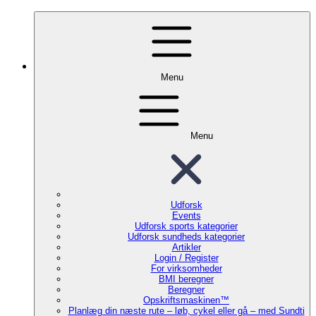
Menu
Menu
Udforsk
Events
Udforsk sports kategorier
Udforsk sundheds kategorier
Artikler
Login / Register
For virksomheder
BMI beregner
Beregner
Opskriftsmaskinen™
Planlæg din næste rute – løb, cykel eller gå – med Sundti