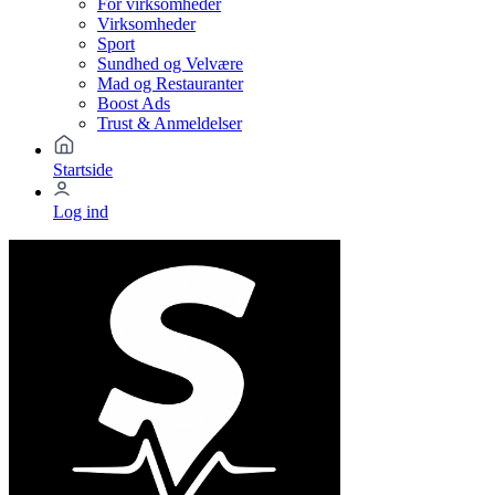
For virksomheder
Virksomheder
Sport
Sundhed og Velvære
Mad og Restauranter
Boost Ads
Trust & Anmeldelser
Startside
Log ind