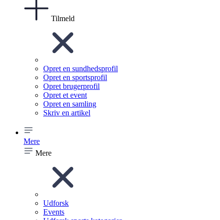
Tilmeld
Opret en sundhedsprofil
Opret en sportsprofil
Opret brugerprofil
Opret et event
Opret en samling
Skriv en artikel
Mere
Mere
Udforsk
Events