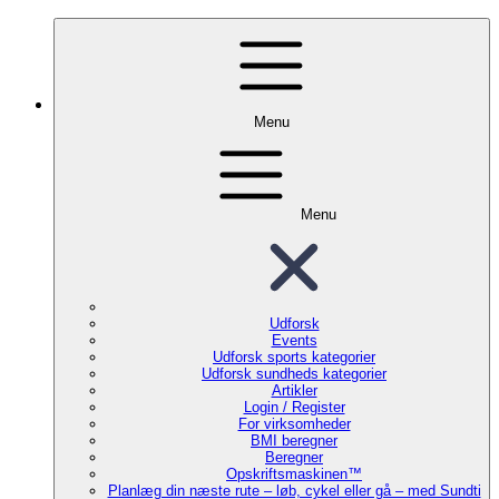
Menu
Menu
Udforsk
Events
Udforsk sports kategorier
Udforsk sundheds kategorier
Artikler
Login / Register
For virksomheder
BMI beregner
Beregner
Opskriftsmaskinen™
Planlæg din næste rute – løb, cykel eller gå – med Sundti