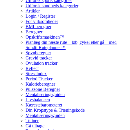
Udforsk sports kategorier
Udforsk sundheds kategorier
Artikler
Login / Register
For virksomheder
BMI beregner
Beregner
Opskriftsmaskinen™
Planlæg din næste rute – løb, cykel eller gå – med
Sundti Ruteplanner™
Søvnberegner
Gravid tracker
Ovulation tracker
Reflect
StressIndex
Period Tracker
Kalorieberegner
Pulszone Beregner
Mentaliseringsguiden
Livsbalancen
Kærestebarometeret
Din Kropstype & Træningskode
Mentaliseringsguiden
Trainer
Gå tilbage