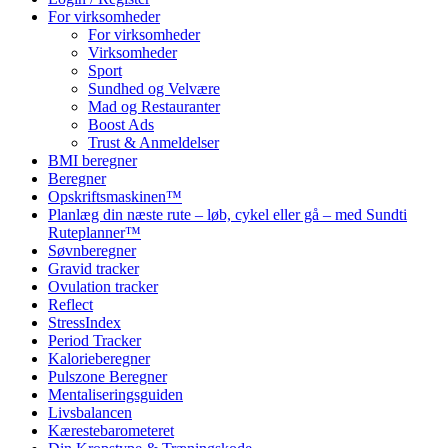
For virksomheder
For virksomheder
Virksomheder
Sport
Sundhed og Velvære
Mad og Restauranter
Boost Ads
Trust & Anmeldelser
BMI beregner
Beregner
Opskriftsmaskinen™
Planlæg din næste rute – løb, cykel eller gå – med Sundti
Ruteplanner™
Søvnberegner
Gravid tracker
Ovulation tracker
Reflect
StressIndex
Period Tracker
Kalorieberegner
Pulszone Beregner
Mentaliseringsguiden
Livsbalancen
Kærestebarometeret