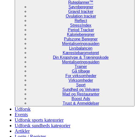
Ruteplanner™
Søvnberegner
Gravid tracker
Ovulation tracker
Reflect
StressIndex
Period Tracker
Kalorieberegner
Pulszone Beregner
Mentaliseringsguiden
Livsbalancen
Kærestebarometeret
Din Kropstype & Træningskode
Mentaliseringsguiden
Trainer
Gå tilbage
For virksomheder
Virksomheder
Sport
Sundhed og Velvære
Mad og Restauranter
Boost Ads
Trust & Anmeldelser
Udforsk
Events
Udforsk sports kategorier
Udforsk sundheds kategorier
Artikler
Login / Register