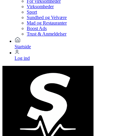
For virksomheder
Virksomheder
Sport
Sundhed og Velvære
Mad og Restauranter
Boost Ads
Trust & Anmeldelser
Startside
Log ind