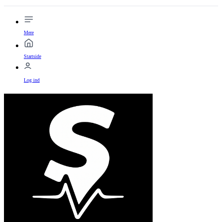
Mere
Startside
Log ind