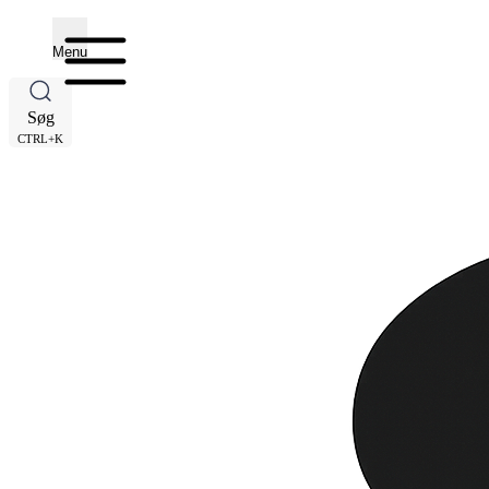
Menu
Søg
CTRL+K