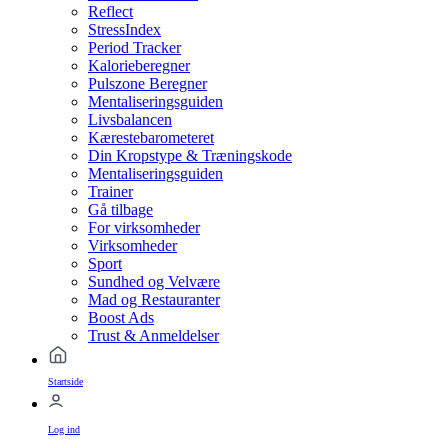
Reflect
StressIndex
Period Tracker
Kalorieberegner
Pulszone Beregner
Mentaliseringsguiden
Livsbalancen
Kærestebarometeret
Din Kropstype & Træningskode
Mentaliseringsguiden
Trainer
Gå tilbage
For virksomheder
Virksomheder
Sport
Sundhed og Velvære
Mad og Restauranter
Boost Ads
Trust & Anmeldelser
Startside
Log ind