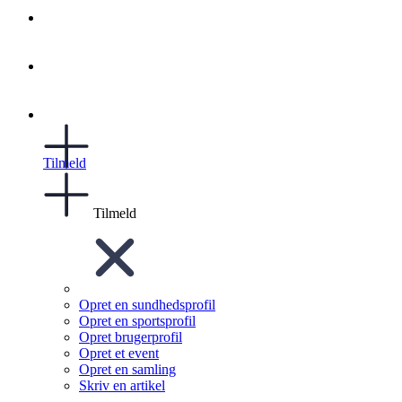
Tilmeld
Tilmeld
Opret en sundhedsprofil
Opret en sportsprofil
Opret brugerprofil
Opret et event
Opret en samling
Skriv en artikel