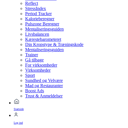
Reflect
StressIndex
Period Tracker
Kalorieberegner
Pulszone Beregner
Mentaliseringsguiden
Livsbalancen
Kærestebarometeret
Din Kropstype & Træningskode
Mentaliseringsguiden
Trainer
Gå tilbage
For virksomheder
Virksomheder
Sport
Sundhed og Velvære
Mad og Restauranter
Boost Ads
Trust & Anmeldelser
Startside
Log ind