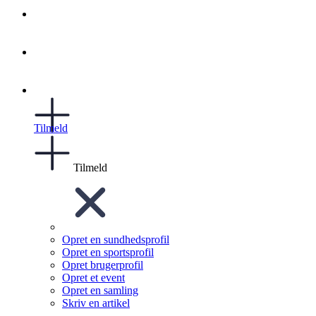
Tilmeld
Tilmeld
Opret en sundhedsprofil
Opret en sportsprofil
Opret brugerprofil
Opret et event
Opret en samling
Skriv en artikel