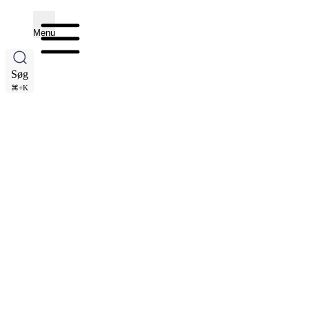
Menu
Søg
⌘+K