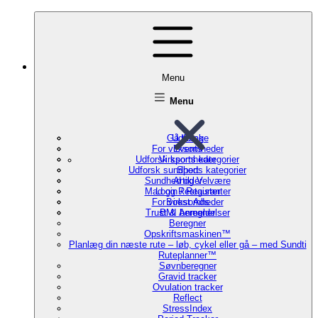
Menu
Menu
Gå tilbage
Udforsk
For virksomheder
Events
Udforsk sports kategorier
Virksomheder
Udforsk sundheds kategorier
Sport
Sundhed og Velvære
Artikler
Mad og Restauranter
Login / Register
For virksomheder
Boost Ads
Trust & Anmeldelser
BMI beregner
Beregner
Opskriftsmaskinen™
Planlæg din næste rute – løb, cykel eller gå – med Sundti
Ruteplanner™
Søvnberegner
Gravid tracker
Ovulation tracker
Reflect
StressIndex