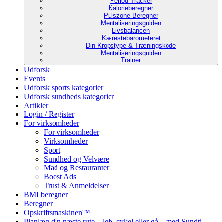
Period Tracker
Kalorieberegner
Pulszone Beregner
Mentaliseringsguiden
Livsbalancen
Kærestebarometeret
Din Kropstype & Træningskode
Mentaliseringsguiden
Trainer
Udforsk
Events
Udforsk sports kategorier
Udforsk sundheds kategorier
Artikler
Login / Register
For virksomheder
For virksomheder
Virksomheder
Sport
Sundhed og Velvære
Mad og Restauranter
Boost Ads
Trust & Anmeldelser
BMI beregner
Beregner
Opskriftsmaskinen™
Planlæg din næste rute – løb, cykel eller gå – med Sundti