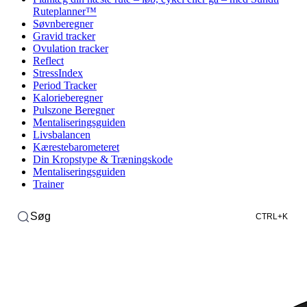
Ruteplanner™
Søvnberegner
Gravid tracker
Ovulation tracker
Reflect
StressIndex
Period Tracker
Kalorieberegner
Pulszone Beregner
Mentaliseringsguiden
Livsbalancen
Kærestebarometeret
Din Kropstype & Træningskode
Mentaliseringsguiden
Trainer
Søg
CTRL+K