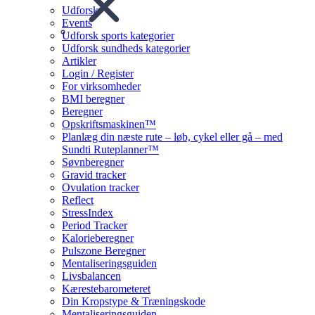
Udforsk
Events
Udforsk sports kategorier
Udforsk sundheds kategorier
Artikler
Login / Register
For virksomheder
BMI beregner
Beregner
Opskriftsmaskinen™
Planlæg din næste rute – løb, cykel eller gå – med
Sundti Ruteplanner™
Søvnberegner
Gravid tracker
Ovulation tracker
Reflect
StressIndex
Period Tracker
Kalorieberegner
Pulszone Beregner
Mentaliseringsguiden
Livsbalancen
Kærestebarometeret
Din Kropstype & Træningskode
Mentaliseringsguiden