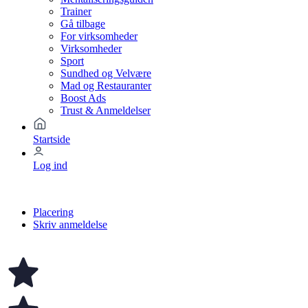
Trainer
Gå tilbage
For virksomheder
Virksomheder
Sport
Sundhed og Velvære
Mad og Restauranter
Boost Ads
Trust & Anmeldelser
Startside
Log ind
Placering
Skriv anmeldelse