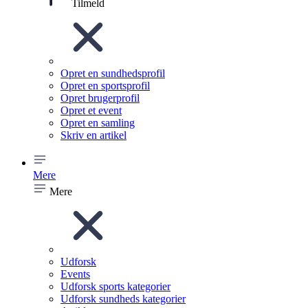
Tilmeld
Opret en sundhedsprofil
Opret en sportsprofil
Opret brugerprofil
Opret et event
Opret en samling
Skriv en artikel
Mere
Mere
Udforsk
Events
Udforsk sports kategorier
Udforsk sundheds kategorier