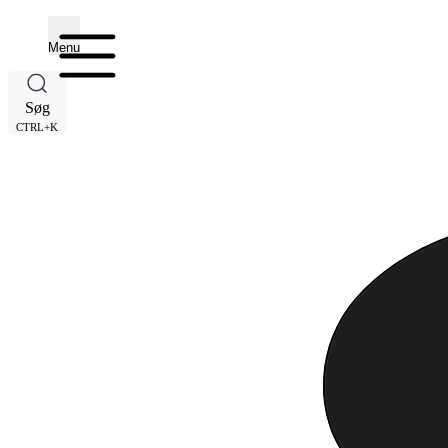
Menu
Søg
CTRL+K