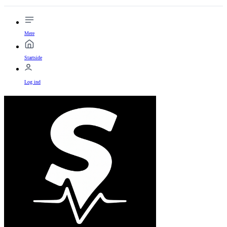
Mere
Startside
Log ind