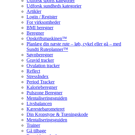
Udforsk sports kategorier
Udforsk sundheds kategorier
Artikler
Login / Register
For virksomheder
BMI beregner
Beregner
Opskriftsmaskinen™
Planlæg din næste rute – løb, cykel eller gå – med
Sundti Ruteplanner™
Søvnberegner
Gravid tracker
Ovulation tracker
Reflect
StressIndex
Period Tracker
Kalorieberegner
Pulszone Beregner
Mentaliseringsguiden
Livsbalancen
Kærestebarometeret
Din Kropstype & Træningskode
Mentaliseringsguiden
Trainer
Gå tilbage