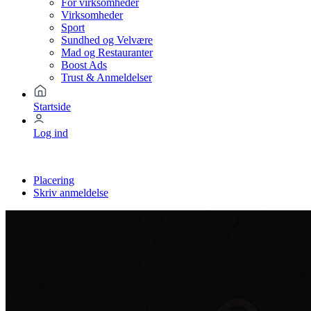
For virksomheder
Virksomheder
Sport
Sundhed og Velvære
Mad og Restauranter
Boost Ads
Trust & Anmeldelser
Startside
Log ind
Placering
Skriv anmeldelse