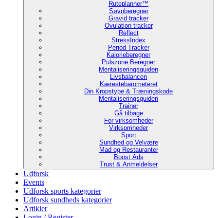
Ruteplanner™
Søvnberegner
Gravid tracker
Ovulation tracker
Reflect
StressIndex
Period Tracker
Kalorieberegner
Pulszone Beregner
Mentaliseringsguiden
Livsbalancen
Kærestebarometeret
Din Kropstype & Træningskode
Mentaliseringsguiden
Trainer
Gå tilbage
For virksomheder
Virksomheder
Sport
Sundhed og Velvære
Mad og Restauranter
Boost Ads
Trust & Anmeldelser
Udforsk
Events
Udforsk sports kategorier
Udforsk sundheds kategorier
Artikler
Login / Register