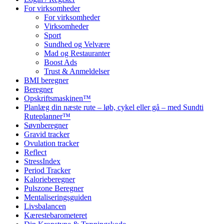
For virksomheder
For virksomheder
Virksomheder
Sport
Sundhed og Velvære
Mad og Restauranter
Boost Ads
Trust & Anmeldelser
BMI beregner
Beregner
Opskriftsmaskinen™
Planlæg din næste rute – løb, cykel eller gå – med Sundti
Ruteplanner™
Søvnberegner
Gravid tracker
Ovulation tracker
Reflect
StressIndex
Period Tracker
Kalorieberegner
Pulszone Beregner
Mentaliseringsguiden
Livsbalancen
Kærestebarometeret