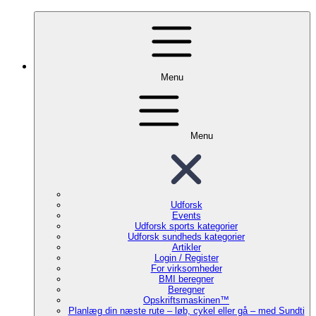
Menu
Menu
Udforsk
Events
Udforsk sports kategorier
Udforsk sundheds kategorier
Artikler
Login / Register
For virksomheder
BMI beregner
Beregner
Opskriftsmaskinen™
Planlæg din næste rute – løb, cykel eller gå – med Sundti