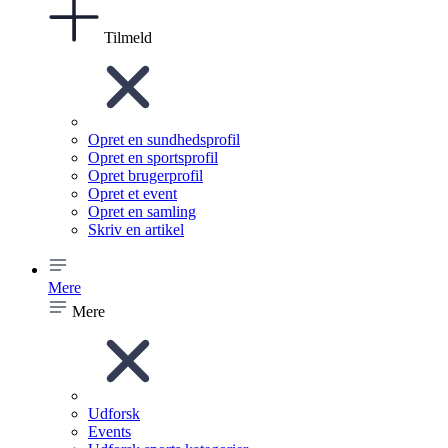
Tilmeld
Opret en sundhedsprofil
Opret en sportsprofil
Opret brugerprofil
Opret et event
Opret en samling
Skriv en artikel
Mere
Mere
Udforsk
Events