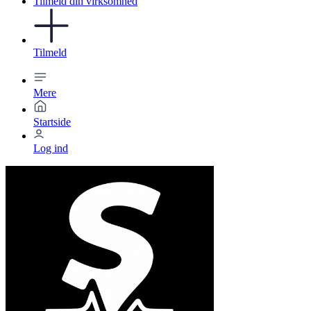
Tilmeld din virksomhed
Tilmeld
Mere
Startside
Log ind