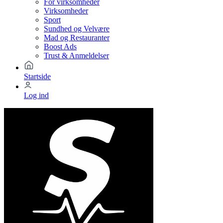
For virksomheder
Virksomheder
Sport
Sundhed og Velvære
Mad og Restauranter
Boost Ads
Trust & Anmeldelser
Startside
Log ind