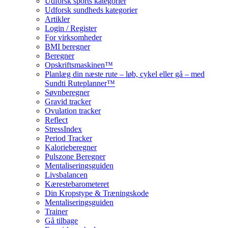
Udforsk sports kategorier
Udforsk sundheds kategorier
Artikler
Login / Register
For virksomheder
BMI beregner
Beregner
Opskriftsmaskinen™
Planlæg din næste rute – løb, cykel eller gå – med
Sundti Ruteplanner™
Søvnberegner
Gravid tracker
Ovulation tracker
Reflect
StressIndex
Period Tracker
Kalorieberegner
Pulszone Beregner
Mentaliseringsguiden
Livsbalancen
Kærestebarometeret
Din Kropstype & Træningskode
Mentaliseringsguiden
Trainer
Gå tilbage