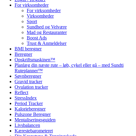
For virksomheder
For virksomheder
Virksomheder
Sport
Sundhed og Velvære
Mad og Restauranter
Boost Ads
Trust & Anmeldelser
BMI beregner
Beregner
Opskriftsmaskinen™
Planlæg din næste rute – løb, cykel eller gå – med Sundti
Ruteplanner™
Søvnberegner
Gravid tracker
Ovulation tracker
Reflect
StressIndex
Period Tracker
Kalorieberegner
Pulszone Beregner
Mentaliseringsguiden
Livsbalancen
Kærestebarometeret