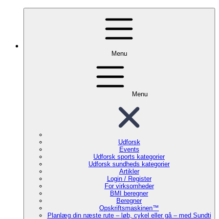
Menu
Menu
Udforsk
Events
Udforsk sports kategorier
Udforsk sundheds kategorier
Artikler
Login / Register
For virksomheder
BMI beregner
Beregner
Opskriftsmaskinen™
Planlæg din næste rute – løb, cykel eller gå – med Sundti