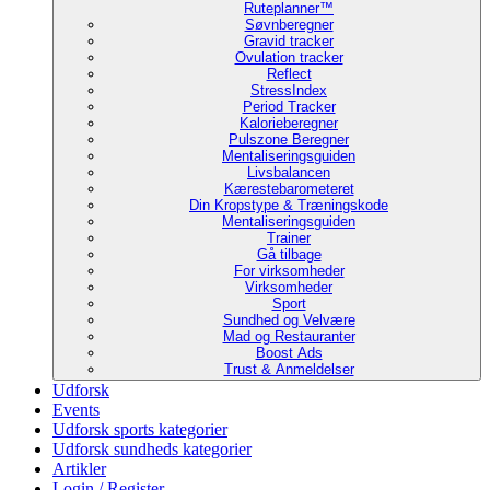
Ruteplanner™
Søvnberegner
Gravid tracker
Ovulation tracker
Reflect
StressIndex
Period Tracker
Kalorieberegner
Pulszone Beregner
Mentaliseringsguiden
Livsbalancen
Kærestebarometeret
Din Kropstype & Træningskode
Mentaliseringsguiden
Trainer
Gå tilbage
For virksomheder
Virksomheder
Sport
Sundhed og Velvære
Mad og Restauranter
Boost Ads
Trust & Anmeldelser
Udforsk
Events
Udforsk sports kategorier
Udforsk sundheds kategorier
Artikler
Login / Register