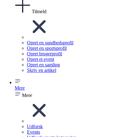
Tilmeld
Opret en sundhedsprofil
Opret en sportsprofil
Opret brugerprofil
Opret et event
Opret en samling
Skriv en artikel
Mere
Mere
Udforsk
Events