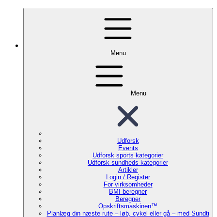
Menu
Menu
Udforsk
Events
Udforsk sports kategorier
Udforsk sundheds kategorier
Artikler
Login / Register
For virksomheder
BMI beregner
Beregner
Opskriftsmaskinen™
Planlæg din næste rute – løb, cykel eller gå – med Sundti