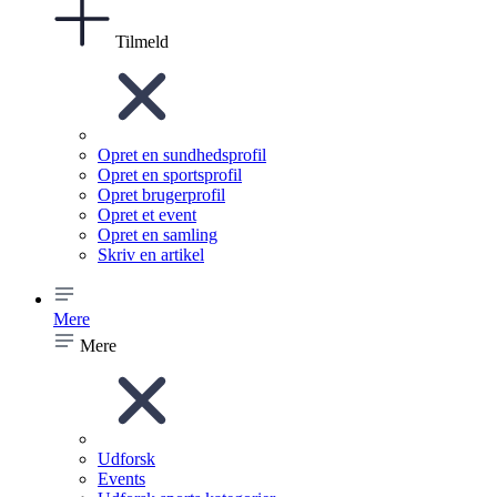
Tilmeld
Opret en sundhedsprofil
Opret en sportsprofil
Opret brugerprofil
Opret et event
Opret en samling
Skriv en artikel
Mere
Mere
Udforsk
Events