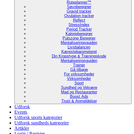
Ruteplanner™
Søvnberegner
Gravid tracker
Ovulation tracker
Reflect
StressIndex
Period Tracker
Kalorieberegner
Pulszone Beregner
Mentaliseringsguiden
Livsbalancen
Kærestebarometeret
Din Kropstype & Træningskode
Mentaliseringsguiden
Trainer
Gå tilbage
For virksomheder
Virksomheder
Sport
Sundhed og Velvære
Mad og Restauranter
Boost Ads
Trust & Anmeldelser
Udforsk
Events
Udforsk sports kategorier
Udforsk sundheds kategorier
Artikler
Login / Register