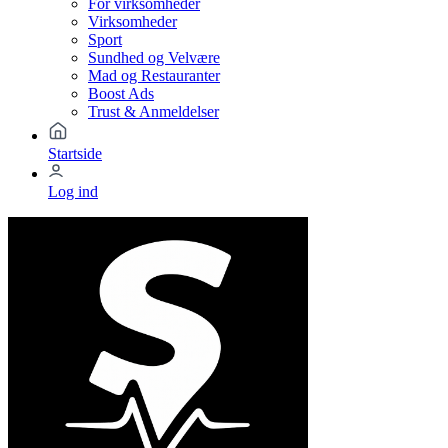
For virksomheder
Virksomheder
Sport
Sundhed og Velvære
Mad og Restauranter
Boost Ads
Trust & Anmeldelser
Startside
Log ind