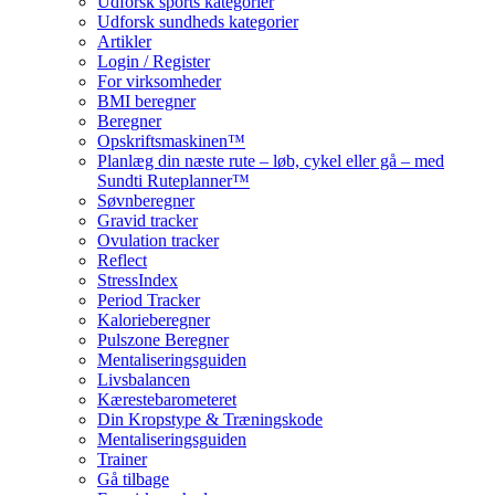
Udforsk sports kategorier
Udforsk sundheds kategorier
Artikler
Login / Register
For virksomheder
BMI beregner
Beregner
Opskriftsmaskinen™
Planlæg din næste rute – løb, cykel eller gå – med
Sundti Ruteplanner™
Søvnberegner
Gravid tracker
Ovulation tracker
Reflect
StressIndex
Period Tracker
Kalorieberegner
Pulszone Beregner
Mentaliseringsguiden
Livsbalancen
Kærestebarometeret
Din Kropstype & Træningskode
Mentaliseringsguiden
Trainer
Gå tilbage