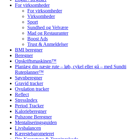
For virksomheder
For virksomheder
Virksomheder
Sport
Sundhed og Velvære
Mad og Restauranter
Boost Ads
Trust & Anmeldelser
BMI beregner
Beregner
Opskriftsmaskinen™
Planlæg din næste rute – løb, cykel eller gå – med Sundti
Ruteplanner™
Søvnberegner
Gravid tracker
Ovulation tracker
Reflect
StressIndex
Period Tracker
Kalorieberegner
Pulszone Beregner
Mentaliseringsguiden
Livsbalancen
Kærestebarometeret