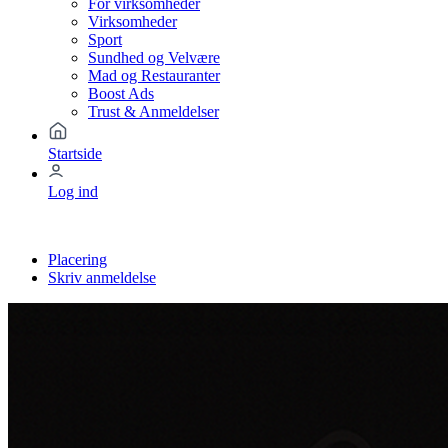
For virksomheder
Virksomheder
Sport
Sundhed og Velvære
Mad og Restauranter
Boost Ads
Trust & Anmeldelser
Startside
Log ind
Placering
Skriv anmeldelse