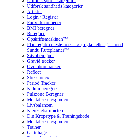
Udforsk sports kategorier
Udforsk sundheds kategorier
Artikler
Login / Register
For virksomheder
BMI beregner
Beregner
Opskriftsmaskinen™
Planlæg din næste rute – løb, cykel eller gå – med
Sundti Ruteplanner™
Søvnberegner
Gravid tracker
Ovulation tracker
Reflect
StressIndex
Period Tracker
Kalorieberegner
Pulszone Beregner
Mentaliseringsguiden
Livsbalancen
Kærestebarometeret
Din Kropstype & Træningskode
Mentaliseringsguiden
Trainer
Gå tilbage