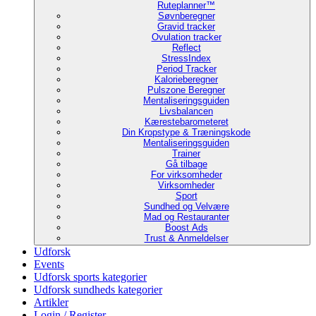
Ruteplanner™
Søvnberegner
Gravid tracker
Ovulation tracker
Reflect
StressIndex
Period Tracker
Kalorieberegner
Pulszone Beregner
Mentaliseringsguiden
Livsbalancen
Kærestebarometeret
Din Kropstype & Træningskode
Mentaliseringsguiden
Trainer
Gå tilbage
For virksomheder
Virksomheder
Sport
Sundhed og Velvære
Mad og Restauranter
Boost Ads
Trust & Anmeldelser
Udforsk
Events
Udforsk sports kategorier
Udforsk sundheds kategorier
Artikler
Login / Register