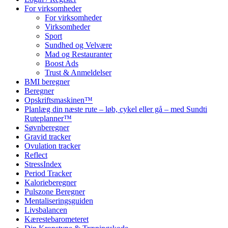
For virksomheder
For virksomheder
Virksomheder
Sport
Sundhed og Velvære
Mad og Restauranter
Boost Ads
Trust & Anmeldelser
BMI beregner
Beregner
Opskriftsmaskinen™
Planlæg din næste rute – løb, cykel eller gå – med Sundti
Ruteplanner™
Søvnberegner
Gravid tracker
Ovulation tracker
Reflect
StressIndex
Period Tracker
Kalorieberegner
Pulszone Beregner
Mentaliseringsguiden
Livsbalancen
Kærestebarometeret