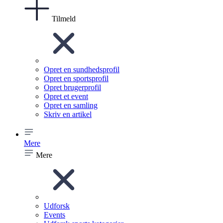
Tilmeld
Opret en sundhedsprofil
Opret en sportsprofil
Opret brugerprofil
Opret et event
Opret en samling
Skriv en artikel
Mere
Mere
Udforsk
Events