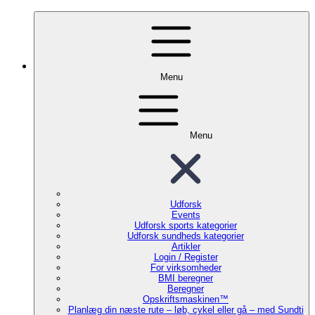
Menu
Menu
Udforsk
Events
Udforsk sports kategorier
Udforsk sundheds kategorier
Artikler
Login / Register
For virksomheder
BMI beregner
Beregner
Opskriftsmaskinen™
Planlæg din næste rute – løb, cykel eller gå – med Sundti