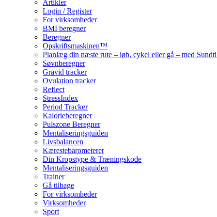
Artikler
Login / Register
For virksomheder
BMI beregner
Beregner
Opskriftsmaskinen™
Planlæg din næste rute – løb, cykel eller gå – med Sund
Søvnberegner
Gravid tracker
Ovulation tracker
Reflect
StressIndex
Period Tracker
Kalorieberegner
Pulszone Beregner
Mentaliseringsguiden
Livsbalancen
Kærestebarometeret
Din Kropstype & Træningskode
Mentaliseringsguiden
Trainer
Gå tilbage
For virksomheder
Virksomheder
Sport