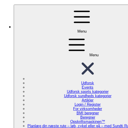
Menu
Menu
Udforsk
Events
Udforsk sports kategorier
Udforsk sundheds kategorier
Artikler
Login / Register
For virksomheder
BMI beregner
Beregner
Opskriftsmaskinen™
Planlæg din næste rute – løb, cykel eller gå – med Sundti 