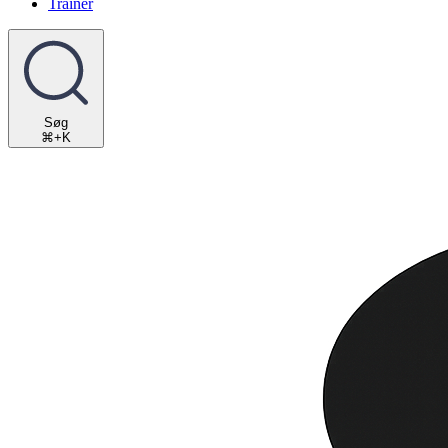
Trainer
Søg
⌘+K