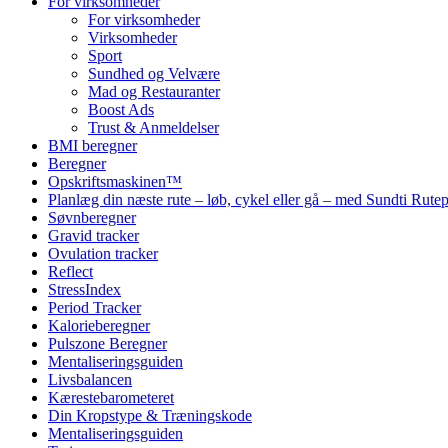
For virksomheder
For virksomheder
Virksomheder
Sport
Sundhed og Velvære
Mad og Restauranter
Boost Ads
Trust & Anmeldelser
BMI beregner
Beregner
Opskriftsmaskinen™
Planlæg din næste rute – løb, cykel eller gå – med Sundti Rut
Søvnberegner
Gravid tracker
Ovulation tracker
Reflect
StressIndex
Period Tracker
Kalorieberegner
Pulszone Beregner
Mentaliseringsguiden
Livsbalancen
Kærestebarometeret
Din Kropstype & Træningskode
Mentaliseringsguiden