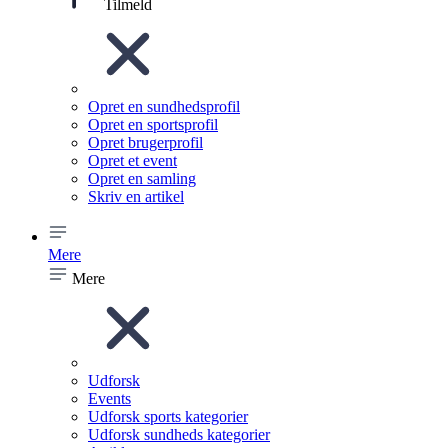
Tilmeld
Opret en sundhedsprofil
Opret en sportsprofil
Opret brugerprofil
Opret et event
Opret en samling
Skriv en artikel
Mere
Mere
Udforsk
Events
Udforsk sports kategorier
Udforsk sundheds kategorier