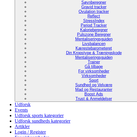
Søvnberegner
Gravid tracker
Ovulation tracker
Reflect
StressIndex
Period Tracker
Kalorieberegner
Pulszone Beregner
Mentaliseringsguiden
Livsbalancen
Kærestebarometeret
Din Kropstype & Træningskode
Mentaliseringsguiden
Trainer
Gå tilbage
For virksomheder
Virksomheder
Sport
Sundhed og Velvære
Mad og Restauranter
Boost Ads
Trust & Anmeldelser
Udforsk
Events
Udforsk sports kategorier
Udforsk sundheds kategorier
Artikler
Login / Register