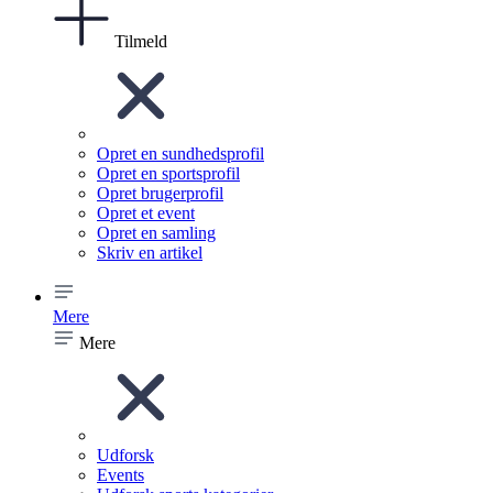
Tilmeld
Opret en sundhedsprofil
Opret en sportsprofil
Opret brugerprofil
Opret et event
Opret en samling
Skriv en artikel
Mere
Mere
Udforsk
Events