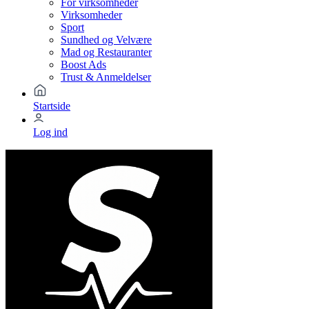
For virksomheder
Virksomheder
Sport
Sundhed og Velvære
Mad og Restauranter
Boost Ads
Trust & Anmeldelser
Startside
Log ind