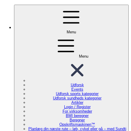
Menu
Menu
Udforsk
Events
Udforsk sports kategorier
Udforsk sundheds kategorier
Artikler
Login / Register
For virksomheder
BMI beregner
Beregner
Opskriftsmaskinen™
Planlæg din næste rute – løb, cykel eller gå – med Sundti