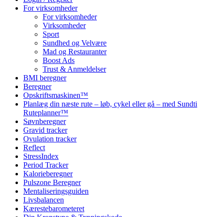
For virksomheder
For virksomheder
Virksomheder
Sport
Sundhed og Velvære
Mad og Restauranter
Boost Ads
Trust & Anmeldelser
BMI beregner
Beregner
Opskriftsmaskinen™
Planlæg din næste rute – løb, cykel eller gå – med Sundti
Ruteplanner™
Søvnberegner
Gravid tracker
Ovulation tracker
Reflect
StressIndex
Period Tracker
Kalorieberegner
Pulszone Beregner
Mentaliseringsguiden
Livsbalancen
Kærestebarometeret