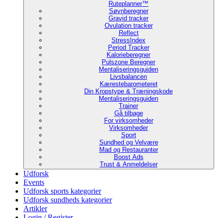
Ruteplanner™
Søvnberegner
Gravid tracker
Ovulation tracker
Reflect
StressIndex
Period Tracker
Kalorieberegner
Pulszone Beregner
Mentaliseringsguiden
Livsbalancen
Kærestebarometeret
Din Kropstype & Træningskode
Mentaliseringsguiden
Trainer
Gå tilbage
For virksomheder
Virksomheder
Sport
Sundhed og Velvære
Mad og Restauranter
Boost Ads
Trust & Anmeldelser
Udforsk
Events
Udforsk sports kategorier
Udforsk sundheds kategorier
Artikler
Login / Register