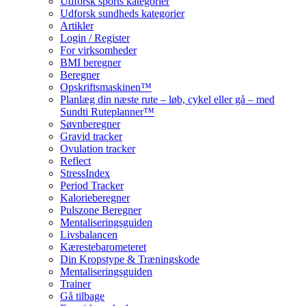
Udforsk sports kategorier
Udforsk sundheds kategorier
Artikler
Login / Register
For virksomheder
BMI beregner
Beregner
Opskriftsmaskinen™
Planlæg din næste rute – løb, cykel eller gå – med
Sundti Ruteplanner™
Søvnberegner
Gravid tracker
Ovulation tracker
Reflect
StressIndex
Period Tracker
Kalorieberegner
Pulszone Beregner
Mentaliseringsguiden
Livsbalancen
Kærestebarometeret
Din Kropstype & Træningskode
Mentaliseringsguiden
Trainer
Gå tilbage