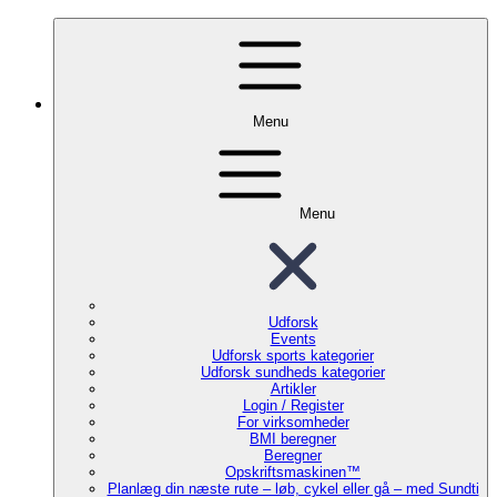
Menu
Menu
Udforsk
Events
Udforsk sports kategorier
Udforsk sundheds kategorier
Artikler
Login / Register
For virksomheder
BMI beregner
Beregner
Opskriftsmaskinen™
Planlæg din næste rute – løb, cykel eller gå – med Sundti