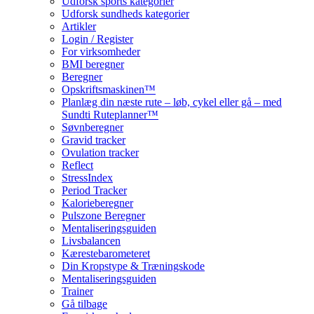
Udforsk sports kategorier
Udforsk sundheds kategorier
Artikler
Login / Register
For virksomheder
BMI beregner
Beregner
Opskriftsmaskinen™
Planlæg din næste rute – løb, cykel eller gå – med
Sundti Ruteplanner™
Søvnberegner
Gravid tracker
Ovulation tracker
Reflect
StressIndex
Period Tracker
Kalorieberegner
Pulszone Beregner
Mentaliseringsguiden
Livsbalancen
Kærestebarometeret
Din Kropstype & Træningskode
Mentaliseringsguiden
Trainer
Gå tilbage