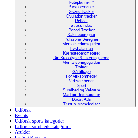
Ruteplanner™
Søvnberegner
Gravid tracker
Ovulation tracker
Reflect
StressIndex
Period Tracker
Kalorieberegner
Pulszone Beregner
Mentaliseringsguiden
Livsbalancen
Kærestebarometeret
Din Kropstype & Træningskode
Mentaliseringsguiden
Trainer
Gå tilbage
For virksomheder
Virksomheder
Sport
Sundhed og Velvære
Mad og Restauranter
Boost Ads
Trust & Anmeldelser
Udforsk
Events
Udforsk sports kategorier
Udforsk sundheds kategorier
Artikler
Login / Register