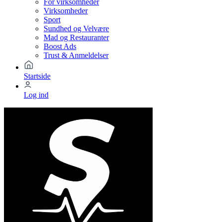
For virksomheder
Virksomheder
Sport
Sundhed og Velvære
Mad og Restauranter
Boost Ads
Trust & Anmeldelser
Startside
Log ind