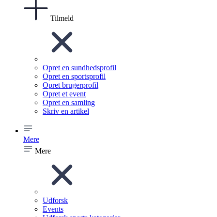
Tilmeld
Opret en sundhedsprofil
Opret en sportsprofil
Opret brugerprofil
Opret et event
Opret en samling
Skriv en artikel
Mere
Mere
Udforsk
Events