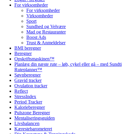
For virksomheder
For virksomheder
Virksomheder
Sport
Sundhed og Velvære
Mad og Restauranter
Boost Ads
Trust & Anmeldelser
BMI beregner
Beregner
Opskriftsmaskinen™
Planlæg din næste rute – løb, cykel eller gå – med Sundti
Ruteplanner™
Søvnberegner
Gravid tracker
Ovulation tracker
Reflect
StressIndex
Period Tracker
Kalorieberegner
Pulszone Beregner
Mentaliseringsguiden
Livsbalancen
Kærestebarometeret